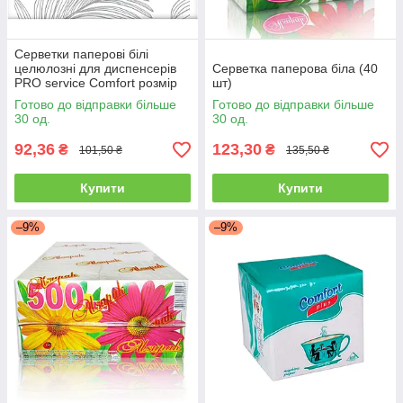
Серветки паперові білі
целюлозні для диспенсерів
Серветка паперова біла (40
PRO service Comfort розмір
шт)
24*21 см в упаковці 250 шт.
Готово до відправки більше
Готово до відправки більше
30 од.
30 од.
92,36
123,30
₴
₴
101,50 ₴
135,50 ₴
Купити
Купити
–9%
–9%