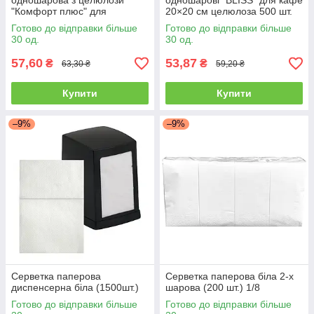
одношарова з целюлози
одношарові "BLISS" для кафе
"Комфорт плюс" для
20×20 см целюлоза 500 шт.
сервірування столу 500 шт
для кафе
Готово до відправки більше
Готово до відправки більше
упаковка
30 од.
30 од.
57,60
53,87
₴
₴
63,30 ₴
59,20 ₴
Купити
Купити
–9%
–9%
Серветка паперова
Серветка паперова біла 2-х
диспенсерна біла (1500шт.)
шарова (200 шт.) 1/8
Готово до відправки більше
Готово до відправки більше