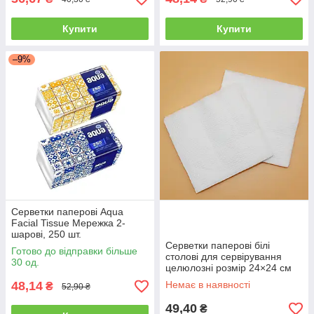
Купити
Купити
–9%
Серветки паперові Aqua
Facial Tissue Мережка 2-
шарові, 250 шт.
Серветки паперові білі
Готово до відправки більше
столові для сервірування
30 од.
целюлозні розмір 24×24 см
економна упаковка 500 шт
48,14
Немає в наявності
₴
52,90 ₴
49,40
₴