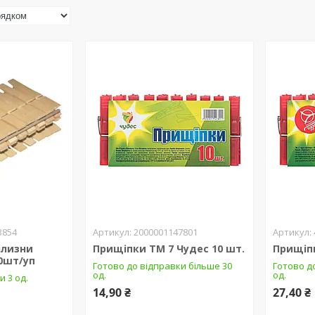
3854
2000001147801
ілизни
Прищіпки ТМ 7 Чудес 10 шт.
Прищіпк
20шт/уп
Готово до відправки більше 30
Готово д
од.
од.
и 3 од.
14,90 ₴
27,40 ₴