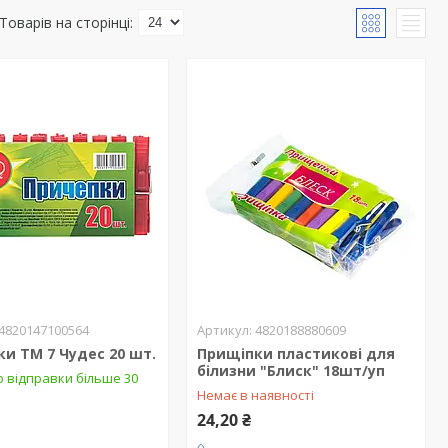
4820147100564
4820188880609
и ТМ 7 Чудес 20 шт.
Прищіпки пластикові для
білизни "Блиск" 18шт/уп
о відправки більше 30
Немає в наявності
24,20 ₴