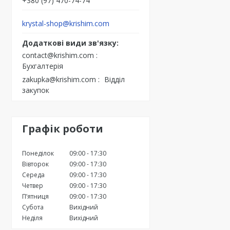
+380 (97) 470-74-74
krystal-shop@krishim.com
contact@krishim.com
Бухгалтерія
zakupka@krishim.com
Відділ
закупок
Графік роботи
Понеділок
09:00
17:30
Вівторок
09:00
17:30
Середа
09:00
17:30
Четвер
09:00
17:30
Пʼятниця
09:00
17:30
Субота
Вихідний
Неділя
Вихідний