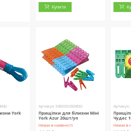
Купити
К
4042
5903355003830
изни York
Прищіпки для білизни Міні
Прищіпк
York Azur 20шт/уп
Чудес 1
Немає в наявності
Немає в 