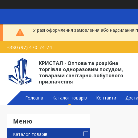
У разі оформлення замовлення або надсилання по
+380 (97) 470-74-74
КРИСТАЛ - Оптова та розрібна
торгівля одноразовим посудом,
товарами санітарно-побутового
призначення
Головна
Каталог товарів
Контакти
Доста
Каталог товарів