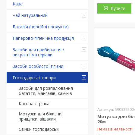
Кава
Купити
Чай натуральний
Бакалія (порційні продукти)
Паперово-гігієнічна продукція
Засоби для прибирання /
витратні матеріали
Засоби особистої гігієни
Господарські товари
Засоби для розпалювання
багаття, мангалів, камінів
Касова стрічка
590335500
Мотузки для білизни,
Мотузка для біл
прищіпки, вішалки
20м
Свічки господарські
Немає в наявності