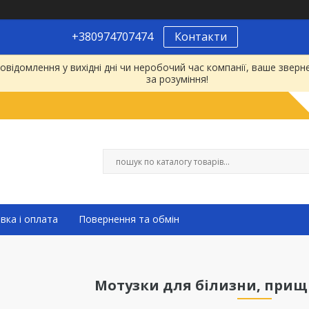
+380974707474
Контакти
відомлення у вихідні дні чи неробочий час компанії, ваше зве
за розуміння!
вка і оплата
Повернення та обмін
Мотузки для білизни, прищ