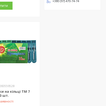
+380 (97) 470-74-74
упити
283559528
и на кільці ТМ 7
0 шт.
наявності