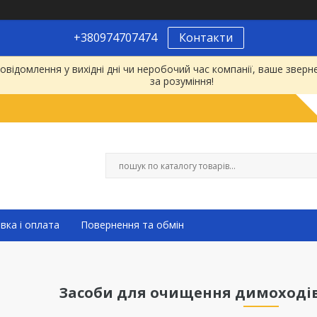
+380974707474
Контакти
відомлення у вихідні дні чи неробочий час компанії, ваше зве
за розуміння!
вка і оплата
Повернення та обмін
Засоби для очищення димоходів,