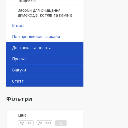
шкідників
Засоби для очищення
димоходів, котлів та камінів
Какао
Поліпропіленові стакани
Доставка та оплата
Про нас
Відгуки
Статті
Фільтри
Ціна