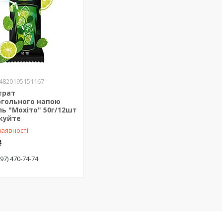
4820195151167
трат
огольного напою
ь "Мохіто" 50г/12шт
куйте
наявності
₴
(97) 470-74-74