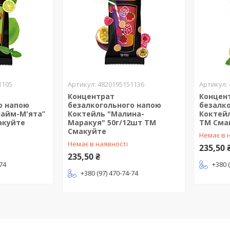
1105
4820195151136
Концентрат
Концен
о напою
безалкогольного напою
безалк
Лайм-М'ята”
Коктейль "Малина-
Коктейл
акуйте
Маракуя" 50г/12шт ТМ
ТМ Сма
Смакуйте
Немає в 
Немає в наявності
235,50 
235,50 ₴
-74
+380 
+380 (97) 470-74-74