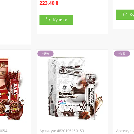
223,40 ₴
К
Купити
–9%
–9%
0054
4820195150153