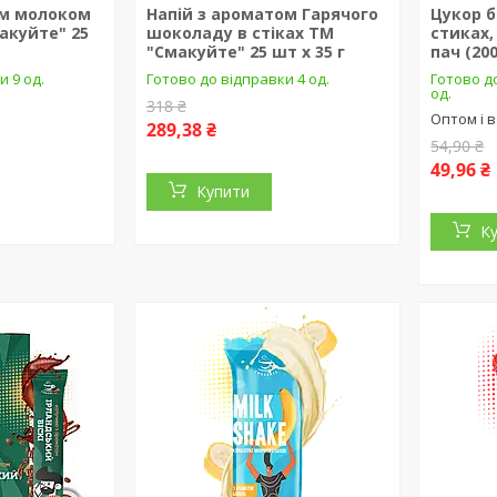
им молоком
Напій з ароматом Гарячого
Цукор б
акуйте" 25
шоколаду в стіках ТМ
стиках,
"Смакуйте" 25 шт х 35 г
пач (200
и 9 од.
Готово до відправки 4 од.
Готово д
од.
318 ₴
Оптом і в
289,38 ₴
54,90 ₴
49,96 ₴
Купити
К