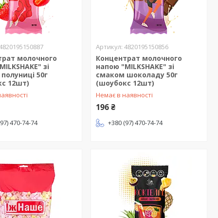
4820195150887
4820195150856
трат молочного
Концентрат молочного
MILKSHAKE" зі
напою "MILKSHAKE" зі
полуниці 50г
смаком шоколаду 50г
кс 12шт)
(шоубокс 12шт)
наявності
Немає в наявності
196 ₴
(97) 470-74-74
+380 (97) 470-74-74