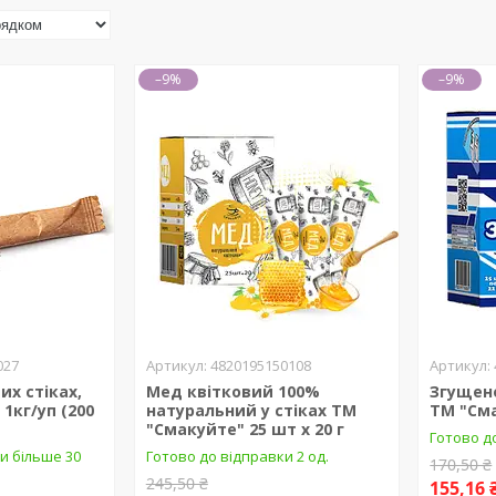
–9%
–9%
027
4820195150108
их стіках,
Мед квітковий 100%
Згущене
1кг/уп (200
натуральний у стіках ТМ
ТМ "Сма
"Смакуйте" 25 шт х 20 г
Готово до
и більше 30
Готово до відправки 2 од.
170,50 ₴
245,50 ₴
155,16 