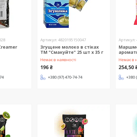
028
4820195150047
Creamer
Згущене молоко в стіках
Маршме
ТМ "Смакуйте" 25 шт х 35 г
аромати
Немає в наявності
Немає в 
196 ₴
254,50 
-74
+380 (97) 470-74-74
+380 