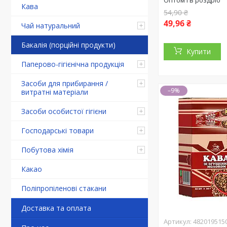
Оптом і в роздріб
Кава
54,90 ₴
49,96 ₴
Чай натуральний
Бакалія (порційні продукти)
Купити
Паперово-гігієнічна продукція
Засоби для прибирання /
–9%
витратні матеріали
Засоби особистої гігієни
Господарські товари
Побутова хімія
Какао
Поліпропіленові стакани
Доставка та оплата
482019515