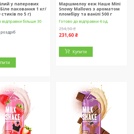
ілий у паперових
Маршмелоу eeж Наше Mini
 Біле паковання 1 кг/
Snowy Mallows з ароматом
 стиків по 5 г)
пломбіру та ванілі 500 г
о відправки більше 30
Готово до відправки 4 од.
254,50 ₴
 роздріб
231,60 ₴
Купити
упити