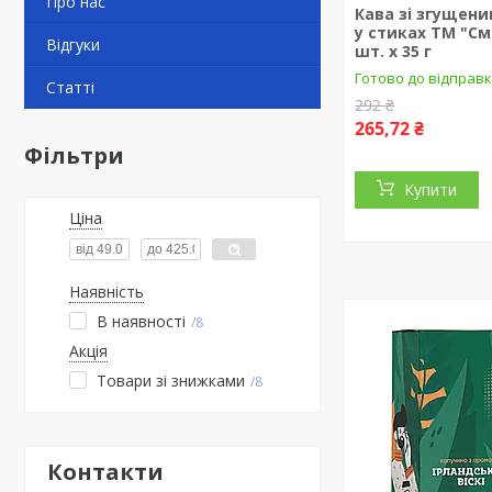
Про нас
Кава зі згущен
у стиках ТМ "См
Відгуки
шт. х 35 г
Готово до відправк
Статті
292 ₴
265,72 ₴
Фільтри
Купити
Ціна
Наявність
В наявності
8
Акція
Товари зі знижками
8
Контакти