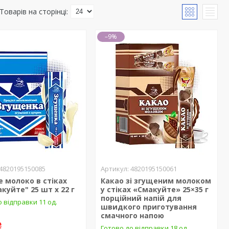
–9%
4820195150085
4820195150061
 молоко в стіках
Какао зі згущеним молоком
куйте" 25 шт х 22 г
у стіках «Смакуйте» 25×35 г
порційний напій для
 відправки 11 од.
швидкого приготування
смачного напою
₴
Готово до відправки 18 од.