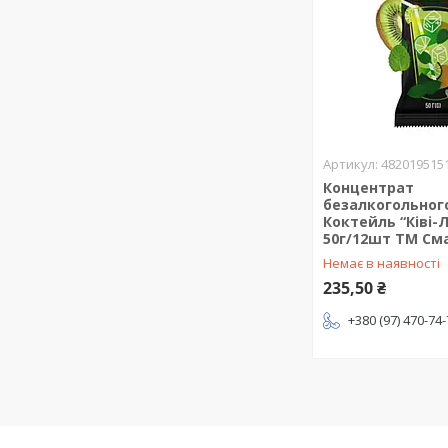
482019515
Концентрат
безалкогольног
Коктейль “Ківі-
50г/12шт ТМ См
Немає в наявності
235,50 ₴
+380 (97) 470-74