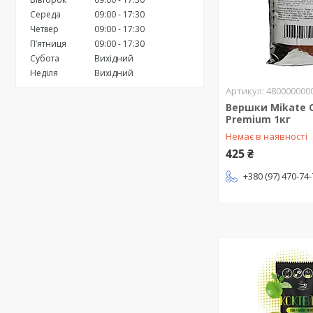
Середа
09:00
17:30
Четвер
09:00
17:30
Пʼятниця
09:00
17:30
Субота
Вихідний
Неділя
Вихідний
480000000
Вершки Mikate 
Premium 1кг
Немає в наявності
425 ₴
+380 (97) 470-74