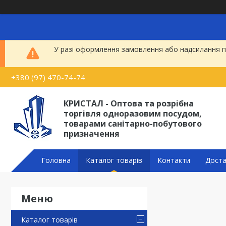
У разі оформлення замовлення або надсилання по
+380 (97) 470-74-74
КРИСТАЛ - Оптова та розрібна
торгівля одноразовим посудом,
товарами санітарно-побутового
призначення
Головна
Каталог товарів
Контакти
Доста
Каталог товарів