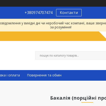
+380974707474
Контакти
відомлення у вихідні дні чи неробочий час компанії, ваше зве
за розуміння!
вка і оплата
Повернення та обмін
Бакалія (порційні пр