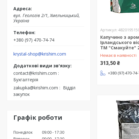
вул. Геологів 2/1, Хмельницький,
Україна
482019515
Капучино з аро
+380 (97) 470-74-74
Ірландського віс
ТМ "Смакуйте" 2
krystal-shop@krishim.com
Немає в наявності
313,50 ₴
contact@krishim.com
+380 (97) 470-74
Бухгалтерія
zakupka@krishim.com
Відділ
закупок
Графік роботи
Понеділок
09:00
17:30
Вівторок
09:00
17:30