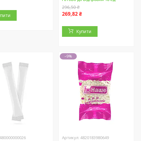
296,50 ₴
269,82 ₴
упити
Купити
–9%
480000000026
4820183980649