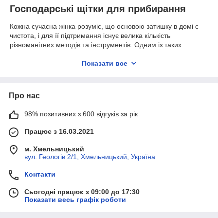
Господарські щітки для прибирання
Кожна сучасна жінка розуміє, що основою затишку в домі є
чистота, і для її підтримання існує велика кількість
різноманітних методів та інструментів. Одним із таких
простих, але ефективних предметів є щітки господарські. У
минулому для цих цілей використовували віники і ганчірки,
Показати все
проте спеціальні щіточки стали набагато зручнішим і
економнішим варіантом, який активно використовують
господині по всьому світу.
Про нас
Переваги виробів:
98% позитивних з 600 відгуків за рік
Висока ефективність прибирання – завдяки якісній
щетині щітка для чищення поверхонь легко
Працює з 16.03.2021
справляється з пилом, брудом і сміттям, навіть у
важкодоступних куточках.
м. Хмельницький
вул. Геологів 2/1, Хмельницький, Україна
Довговічність та економія – щітки господарські
служать довго, не потребують електроенергії.
Контакти
Широкий вибір моделей – різноманітність
конструкцій дає змогу підібрати господарську щітку для
Сьогодні працює з 09:00 до 17:30
різних типів поверхонь.
Показати весь графік роботи
Безпека для здоров'я - при правильному виборі не