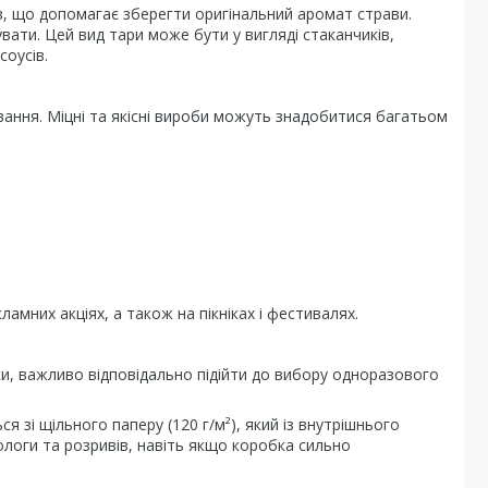
ів, що допомагає зберегти оригінальний аромат страви.
вати. Цей вид тари може бути у вигляді стаканчиків,
соусів.
вання. Міцні та якісні вироби можуть знадобитися багатьом
мних акціях, а також на пікніках і фестивалях.
ки, важливо відповідально підійти до вибору одноразового
я зі щільного паперу (120 г/м²), який із внутрішнього
ологи та розривів, навіть якщо коробка сильно