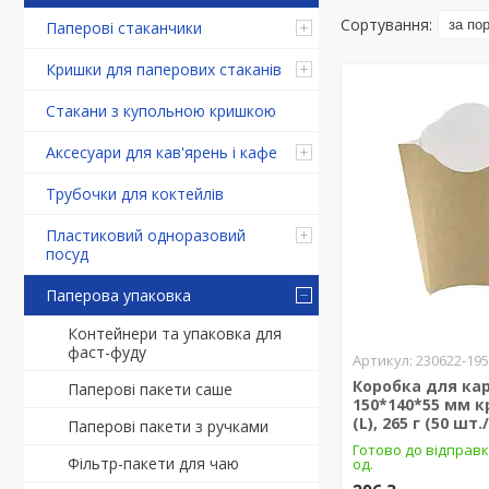
Паперові стаканчики
Кришки для паперових стаканів
Стакани з купольною кришкою
Аксесуари для кав'ярень і кафе
Трубочки для коктейлів
Пластиковий одноразовий
посуд
Паперова упаковка
Контейнери та упаковка для
фаст-фуду
230622-19
Коробка для кар
Паперові пакети саше
150*140*55 мм к
(L), 265 г (50 шт.
Паперові пакети з ручками
Готово до відправк
Фільтр-пакети для чаю
од.