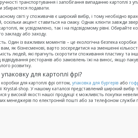
зручності транспортування і запобігання випаданню картоплі з уп
 ви збираєтеся подавати.
часному світі у споживачів є широкий вибір, і тому необхідно вра
, оскільки акцент ставиться на смаку. Однак клієнти завжди зве
артоплі, як усвідомлено, так і на підсвідомому рівні. Обирайте к
го закладу або заходу.
сть. Один із важливих моментів – це екологічна безпека коробки д
і вам, як бізнесменові, варто зосередитися на зменшенні кількос
ькість людей, які прагнуть скоротити споживання пластику та інш
д відвідування ресторанів або замовлень їжі на винос, якщо пак
лого розвитку.
упаковку для картоплі фрі?
 коробки для картоплі фрі оптом,
упаковка для бургерів
або
гоф
ії Krystal-shop. У нашому каталозі представлений широкий вибір т
ся у високій якості нашої продукції є можливість покупки невелик
ших менеджерів по електронній пошті або за телефоном служби п