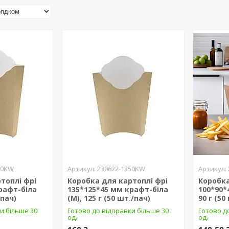
50KW
230622-1350KW
топлі фрі
Коробка для картоплі фрі
Коробка
рафт-біла
135*125*45 мм крафт-біла
100*90*
/пач)
(M), 125 г (50 шт./пач)
90 г (50
и більше 30
Готово до відправки більше 30
Готово д
од.
од.