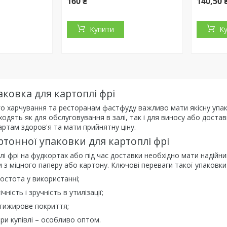
160 ₴
140,50 
Купити
К
ковка для картоплі фрі
харчування та ресторанам фастфуду важливо мати якісну упаковк
дходять як для обслуговування в залі, так і для виносу або дост
артам здоров'я та мати прийнятну ціну.
тонної упаковки для картоплі фрі
лі фрі на фудкортах або під час доставки необхідно мати надій
и з міцного паперу або картону. Ключові переваги такої упаковки 
ростота у використанні;
чність і зручність в утилізації;
тижирове покриття;
при купівлі – особливо оптом.