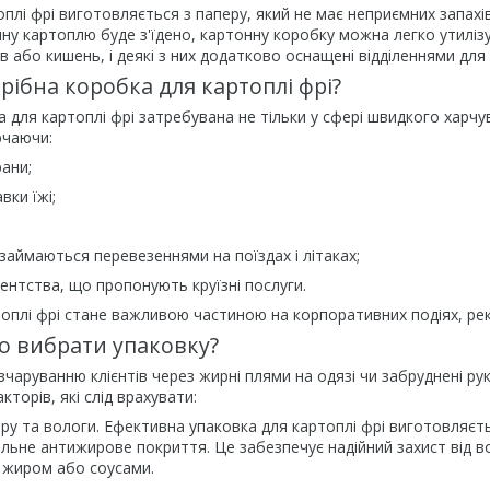
плі фрі виготовляється з паперу, який не має неприємних запах
чну картоплю буде з'їдено, картонну коробку можна легко утилізу
в або кишень, і деякі з них додатково оснащені відділеннями для 
трібна коробка для картоплі фрі?
 для картоплі фрі затребувана не тільки у сфері швидкого харчу
ючаючи:
рани;
вки їжі;
 займаються перевезеннями на поїздах і літаках;
гентства, що пропонують круїзні послуги.
оплі фрі стане важливою частиною на корпоративних подіях, рекла
о вибрати упаковку?
чаруванню клієнтів через жирні плями на одязі чи забруднені ру
акторів, які слід врахувати:
иру та вологи. Ефективна упаковка для картоплі фрі виготовляєтьс
альне антижирове покриття. Це забезпечує надійний захист від в
 жиром або соусами.