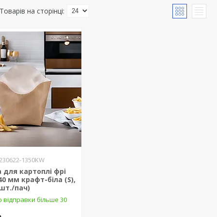
230622-1350KW
 для картоплі фрі
40 мм крафт-біла (S),
 шт./пач)
о відправки більше 30