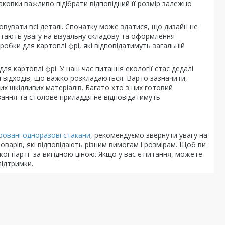
аковки важливо підібрати відповідний її розмір залежно
ховувати всі деталі. Спочатку може здатися, що дизайн не
ртають увагу на візуальну складову та оформлення
оробки для картоплі фрі, які відповідатимуть загальній
ля картоплі фрі. У наш час питання екології стає дедалі
ті відходів, що важко розкладаються. Варто зазначити,
их шкідливих матеріалів. Багато хто з них готовий
ування та столове приладдя не відповідатимуть
ровані одноразові стакани
, рекомендуємо звернути увагу на
оварів, які відповідають різним вимогам і розмірам. Щоб ви
ої партії за вигідною ціною. Якщо у вас є питання, можете
ідтримки.