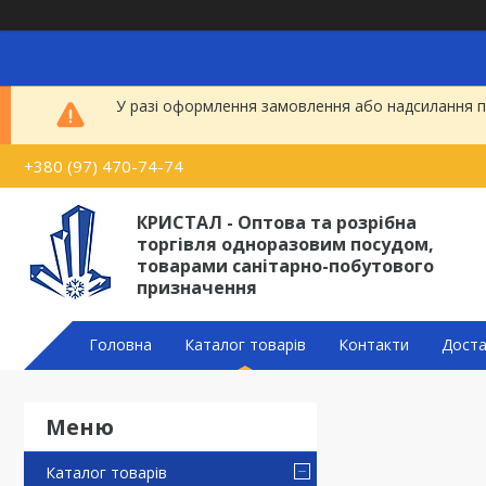
У разі оформлення замовлення або надсилання по
+380 (97) 470-74-74
КРИСТАЛ - Оптова та розрібна
торгівля одноразовим посудом,
товарами санітарно-побутового
призначення
Головна
Каталог товарів
Контакти
Доста
Каталог товарів