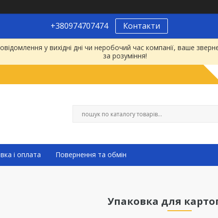
+380974707474
Контакти
відомлення у вихідні дні чи неробочий час компанії, ваше зве
за розуміння!
вка і оплата
Повернення та обмін
Упаковка для картоп