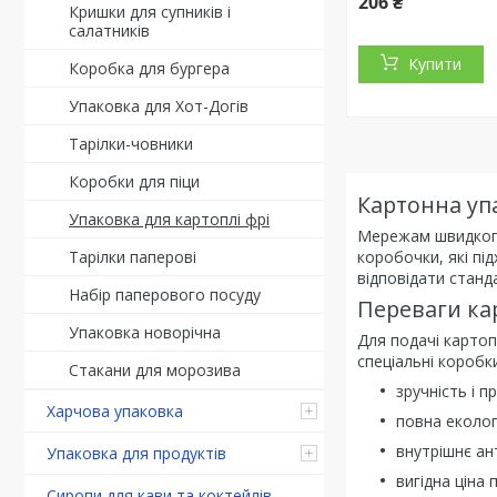
206 ₴
Кришки для супників і
салатників
Купити
Коробка для бургера
Упаковка для Хот-Догів
Тарілки-човники
Коробки для піци
Картонна упа
Упаковка для картоплі фрі
Мережам швидкого 
коробочки, які пі
Тарілки паперові
відповідати станд
Набір паперового посуду
Переваги кар
Упаковка новорічна
Для подачі картоп
спеціальні коробк
Стакани для морозива
зручність і п
Харчова упаковка
повна екологі
внутрішнє ан
Упаковка для продуктів
вигідна ціна 
Сиропи для кави та коктейлів