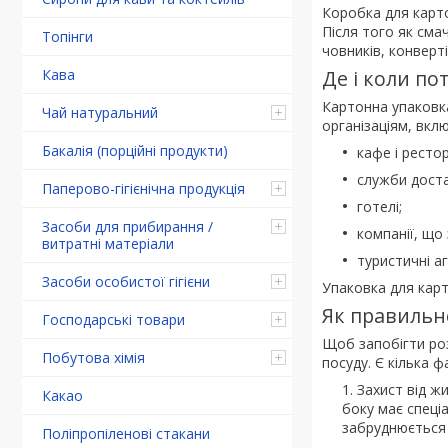
Коробка для карто
Після того як сма
Топінги
човників, конверті
Де і коли по
Кава
Картонна упаковка
Чай натуральний
організаціям, вкл
Бакалія (порційні продукти)
кафе і ресто
служби доста
Паперово-гігієнічна продукція
готелі;
Засоби для прибирання /
компанії, що
витратні матеріали
туристичні а
Засоби особистої гігієни
Упаковка для карт
Як правильн
Господарські товари
Щоб запобігти роз
Побутова хімія
посуду. Є кілька ф
Захист від ж
Какао
боку має спеці
забруднюється
Поліпропіленові стакани