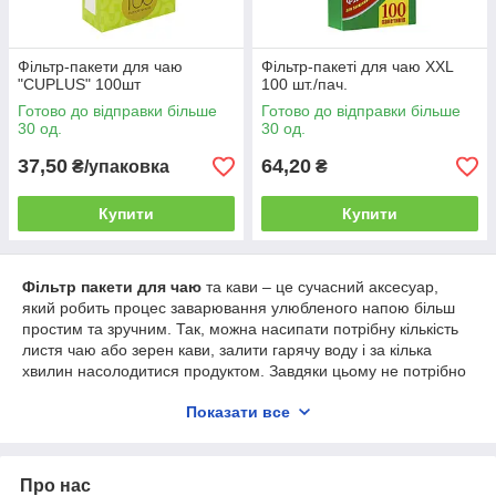
Фільтр-пакети для чаю
Фільтр-пакеті для чаю XXL
"СUPLUS" 100шт
100 шт./пач.
Готово до відправки більше
Готово до відправки більше
30 од.
30 од.
37,50
64,20
₴/упаковка
₴
Купити
Купити
Фільтр пакети для чаю
та кави – це сучасний аксесуар,
який робить процес заварювання улюбленого напою більш
простим та зручним. Так, можна насипати потрібну кількість
листя чаю або зерен кави, залити гарячу воду і за кілька
хвилин насолодитися продуктом. Завдяки цьому не потрібно
ламати голову, куди викинути заварку при митті посуду, щоб
Показати все
вона не забила каналізацію. Кухня буде більш чистою та
доглянутою, а її господиня – спокійною та відпочившою.
Про нас
Чому варто купити фільтр пакет для