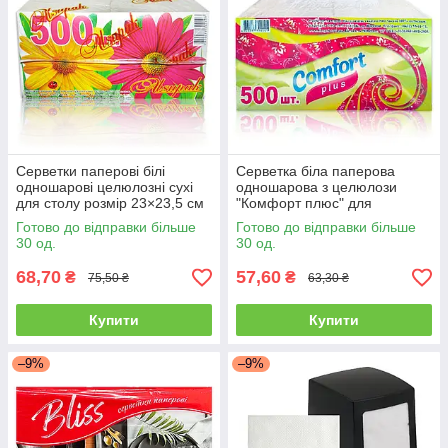
Серветки паперові білі
Серветка біла паперова
одношарові целюлозні сухі
одношарова з целюлози
для столу розмір 23×23,5 см
"Комфорт плюс" для
упаковка 500 шт.
сервірування столу 500 шт
Готово до відправки більше
Готово до відправки більше
упаковка
30 од.
30 од.
68,70
57,60
₴
₴
75,50 ₴
63,30 ₴
Купити
Купити
–9%
–9%