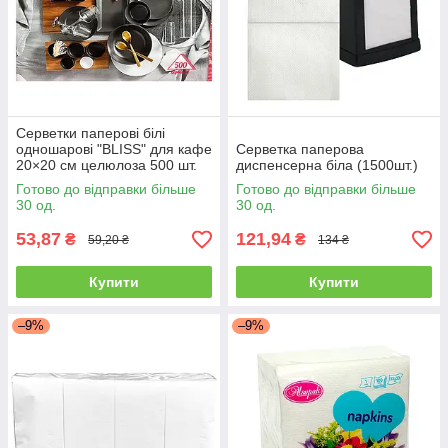
Серветки паперові білі
одношарові "BLISS" для кафе
Серветка паперова
20×20 см целюлоза 500 шт.
диспенсерна біла (1500шт.)
для кафе
Готово до відправки більше
Готово до відправки більше
30 од.
30 од.
53,87
121,94
₴
₴
59,20 ₴
134 ₴
Купити
Купити
–9%
–9%