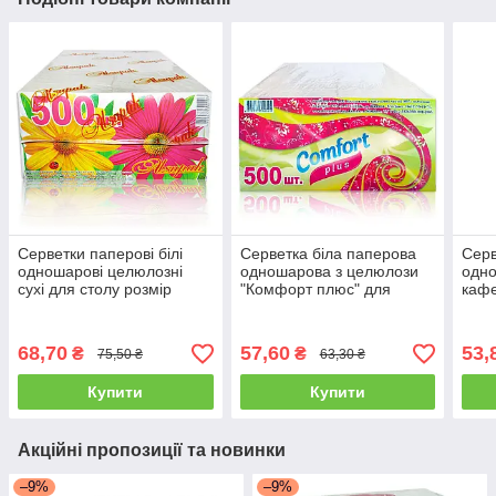
Серветки паперові білі
Серветка біла паперова
Серв
одношарові целюлозні
одношарова з целюлози
одно
сухі для столу розмір
"Комфорт плюс" для
кафе
23×23,5 см упаковка 500
сервірування столу 500 шт
500 
шт.
упаковка
68,70
57,60
53,
₴
₴
75,50 ₴
63,30 ₴
Купити
Купити
Акційні пропозиції та новинки
–9%
–9%