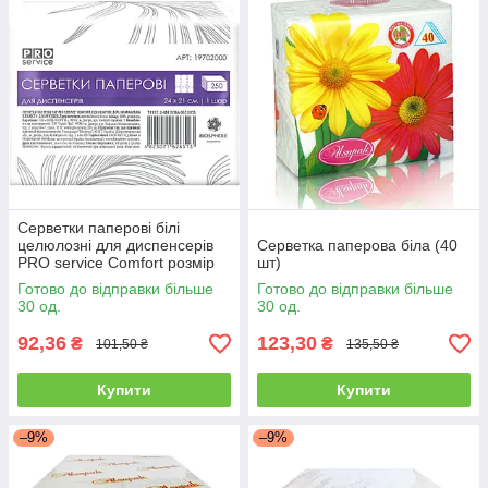
Серветки паперові білі
целюлозні для диспенсерів
Серветка паперова біла (40
PRO service Comfort розмір
шт)
24*21 см в упаковці 250 шт.
Готово до відправки більше
Готово до відправки більше
30 од.
30 од.
92,36
123,30
₴
₴
101,50 ₴
135,50 ₴
Купити
Купити
–9%
–9%