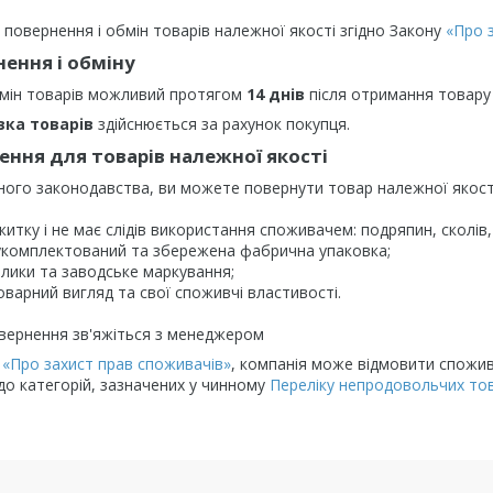
 повернення і обмін товарів належної якості згідно Закону
«Про 
ення і обміну
мін товарів можливий протягом
14 днів
після отримання товару
вка товарів
здійснюється за рахунок покупця.
ння для товарів належної якості
ного законодавства, ви можете повернути товар належної якості
вжитку і не має слідів використання споживачем: подряпин, сколів
укомплектований та збережена фабрична упаковка;

рлики та заводське маркування;

оварний вигляд та свої споживчі властивості.

овернення зв'яжіться з менеджером
у
«Про захист прав споживачів»
, компанія може відмовити спожива
до категорій, зазначених у чинному
Переліку непродовольчих тов