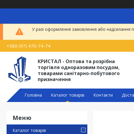
У разі оформлення замовлення або надсилання по
+380 (97) 470-74-74
КРИСТАЛ - Оптова та розрібна
торгівля одноразовим посудом,
товарами санітарно-побутового
призначення
Головна
Каталог товарів
Контакти
Доста
Каталог товарів