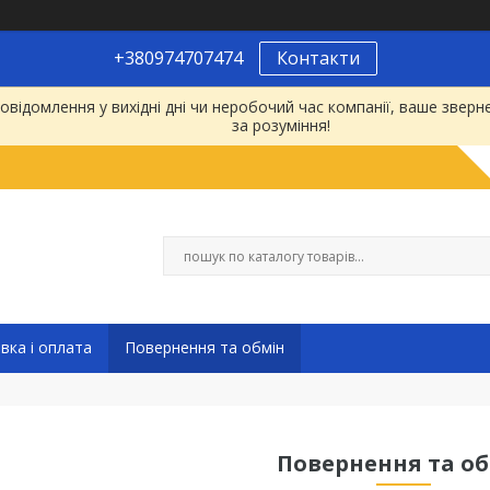
+380974707474
Контакти
відомлення у вихідні дні чи неробочий час компанії, ваше зве
за розуміння!
вка і оплата
Повернення та обмін
Повернення та о