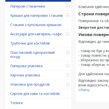
Паперові стаканчики
Компанія здійснює
Строки поверн
Кришки для паперових стаканів
Повернення та об
Стакани з купольною кришкою
Зворотня доста
Аксесуари для кав'ярень і кафе
Умови поверне
Відповідно до чин
Трубочки для коктейлів
- товар не був у 
Пластиковий одноразовий
- товар повністю 
посуд
- збережено всі я
- товар зберігає т
Паперова упаковка
Для здійснення п
Харчова упаковка
Відповідно закон
Упаковка для продуктів
вони відносяться 
обміну
.
Сиропи для кави та коктейлів
Топінги