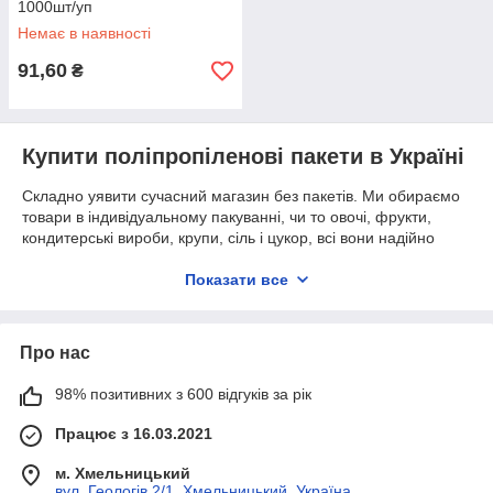
1000шт/уп
Немає в наявності
91,60
₴
Купити поліпропіленові пакети в Україні
Складно уявити сучасний магазин без пакетів. Ми обираємо
товари в індивідуальному пакуванні, чи то овочі, фрукти,
кондитерські вироби, крупи, сіль і цукор, всі вони надійно
упаковані.
Показати все
Упаковування має важливе значення під час зберігання і
транспортування. Ізолює продукт від сторонніх запахів,
впливу вологи та шкідників. Чим якісніше пакування, тим
краще збереження продукту і його привабливість для
Про нас
споживача.
98% позитивних з 600 відгуків за рік
Якщо ви хочете замовити поліпропіленові пакети гуртом за
хорошою ціною, рекомендуємо відвідати інтернет-магазин
Працює з 16.03.2021
krystal-shop.com
. Ми пропонуємо величезний асортимент
якісного упаковування на будь-який смак і гаманець.
м. Хмельницький
вул. Геологів 2/1, Хмельницький, Україна