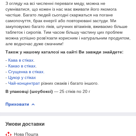
З огляду на всі численні переваги меду, можна не
сумніватися, що кожен із нас має вживати його якомога
частіше. Багато людей сьогодні скаржаться на погане
самопочуття, брак енергії або повторювані застуди. Ми
закуповуємо багато ліків, штучних вітамінів, вживаємо більше
таблеток і сиропів. Тим часом більшу частину цих проблем
можна успішно розв'язати корисним і натуральним продуктом,
але водночас дуже смачним!
Також у нашому каталозі на сайті Ви завжди знайдете:
-
Кава в стіках
.
-
Какао в стіках
.
-
Сгущенка в стіках.
-
Цукор у стіках
-
Чай-концентрат
різних смаків і багато іншого.
В упаковці (шоубоксі)
— 25 стіків по 20 г
Приховати
Умови доставки
Нова Пошта