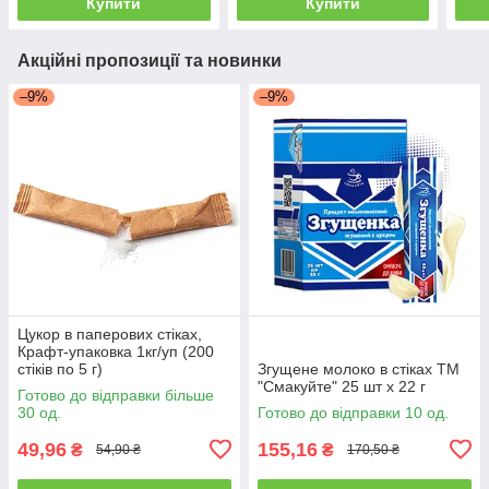
Купити
Купити
Акційні пропозиції та новинки
–9%
–9%
Цукор в паперових стіках,
Крафт-упаковка 1кг/уп (200
стіків по 5 г)
Згущене молоко в стіках ТМ
"Смакуйте" 25 шт х 22 г
Готово до відправки більше
30 од.
Готово до відправки 10 од.
49,96
155,16
₴
₴
54,90 ₴
170,50 ₴