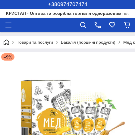
+380974707474
КРИСТАЛ - Оптова та розрібна торгівля одноразовим посуд
Товари та послуги
Бакалія (порційні продукти)
Мед к
–9%