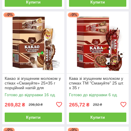
Купити
Купити
–9%
–9%
Какао зі згущеним молоком у
Кава зі згущеним молоком у
стіках «Смакуйте» 25×35 г
стиках ТМ "Смакуйте" 25 шт.
порційний напій для
х 35 г
швидкого приготування
Готово до відправки 16 од.
Готово до відправки 6 од.
смачного напою
269,82
265,72
₴
₴
296,50 ₴
292 ₴
Купити
Купити
–9%
–9%