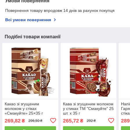
Умови повернення
Повернення товару впродовж 14 днів за рахунок покупця
Всі умови повернення
Подібні товари компанії
Какао зі згущеним
Кава зі згущеним молоком
Напі
молоком у стіках
у стиках ТМ "Смакуйте" 25
Гаря
«Смакуйте» 25×35 г
шт. х 35 г
стік
порційний напій для
шт х
269,82
265,72
289
₴
₴
296,50 ₴
292 ₴
швидкого приготування
смачного напою