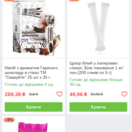
Цукор білий у паперових
Напій з ароматом Гарячого
стиках, Біле паковання 1 кг/
шоколаду в стіках ТМ
пач (200 стиків по 5 г)
"Смакуйте" 25 шт х 35 г
Готово до відправки більше
Готово до відправки 4 од.
30 од.
289,38
49,96
₴
₴
318 ₴
54,90 ₴
Купити
Купити
–9%