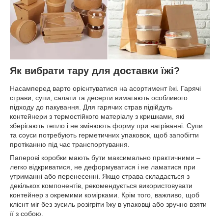
Як вибрати тару для доставки їжі?
Насамперед варто орієнтуватися на асортимент їжі. Гарячі
страви, супи, салати та десерти вимагають особливого
підходу до пакування. Для гарячих страв підійдуть
контейнери з термостійкого матеріалу з кришками, які
зберігають тепло і не змінюють форму при нагріванні. Супи
та соуси потребують герметичних упаковок, щоб запобігти
протіканню під час транспортування.
Паперові коробки мають бути максимально практичними –
легко відкриватися, не деформуватися і не ламатися при
утриманні або перенесенні. Якщо страва складається з
декількох компонентів, рекомендується використовувати
контейнер з окремими комірками. Крім того, важливо, щоб
клієнт міг без зусиль розігріти їжу в упаковці або зручно взяти
її з собою.