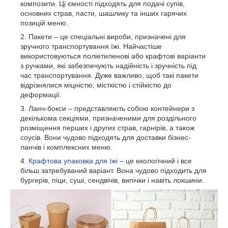
композити. Ці ємності підходять для подачі супів,
основних страв, пасти, шашлику та інших гарячих
позицій меню.
Пакети – це спеціальні вироби, призначені для
зручного транспортування їжі. Найчастіше
використовуються поліетиленові або крафтові варіанти
з ручками, які забезпечують надійність і зручність під
час транспортування. Дуже важливо, щоб такі пакети
відрізнялися міцністю, місткістю і стійкістю до
деформації.
Ланч-бокси – представляють собою контейнери з
декількома секціями, призначеними для роздільного
розміщення перших і других страв, гарнірів, а також
соусів. Вони чудово підходять для доставки бізнес-
ланчів і комплексних меню.
Крафтова упаковка для їжі
– це екологічний і все
більш затребуваний варіант. Вона чудово підходить для
бургерів, піци, суші, сендвічів, випічки і навіть локшини.