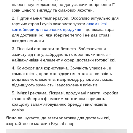
цілою і неушкодженою, не допускаючи погіршення її
зовнішнього вигляду та смакових якостей.
Підтримання температури. Особливо актуально для
гарячих страв і супів використовувати
алюмінієві
контейнери для харчових продуктів
– це якісна тара
для доставки їжі, яка зберігає тепло і не дає страві
швидко остигати.
Гігієнічні стандарти та безпека. Забезпечення
захисту від пилу, забруднень і сторонніх чинників –
найважливіший елемент у сфері доставки готової їжі.
Комфорт для користувача. Зручність упаковки, її
компактність, простота відкриття, а також наявність
додаткових елементів, наприклад, ручок або ложок,
підвищують зручність і задоволення клієнтів.
Імідж і реклама. Яскраві, продумані пакети, коробки
та контейнери з фірмовим логотипом сприяють
кращому запам'ятовуванню бренду і викликають
довіру.
Якщо ви шукаєте, де взяти упаковку для доставки їжі,
звертайтеся в магазин Krystal-shop.