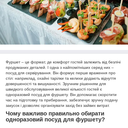
Фуршет – це формат, де комфорт гостей залежить від безлічі
продуманих деталей. І одна з найпомітніших серед них –
посуд для сервірування. Він формує перше враження про
стіл: наприклад, охайні тарілки та келихи додають відчуття
довершеності та вишуканості. Зручним рішенням для
швидкого обслуговування великої кількості гостей є
одноразовий посуд для фуршету. Він допомагає скоротити
час на підготовку та прибирання, забезпечує зручну подачу
закусок і дозволяє організувати захід без зайвих витрат.
Чому важливо правильно обирати
одноразовий посуд для фуршету?