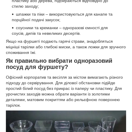
пластику або дерева, підбираються відповідно до
стилю заходу;
шпажки та піки – використовуються для канапе та
порційної подачі закусок;
соусники та креманки – одноразові ємності для
соусів, дипів та невеликих десертів.
Якщо на фуршеті подають гарячі страви, знадобляться
міцніші тарілки або глибокі миски, а також ложки для зручного
споживання їжі.
Як правильно вибрати одноразовий
посуд для фуршету?
Офісний корпоратив та весілля за містом вимагають різного
підходу до сервірування. Для ділової обстановки підійде
простий білий посуд без прикрас із паперу чи пластику. Для
урочистих заходів можна обрати варіанти із золотими
деталями, матовим покриттям або рельєфною поверхнею
тарілок.