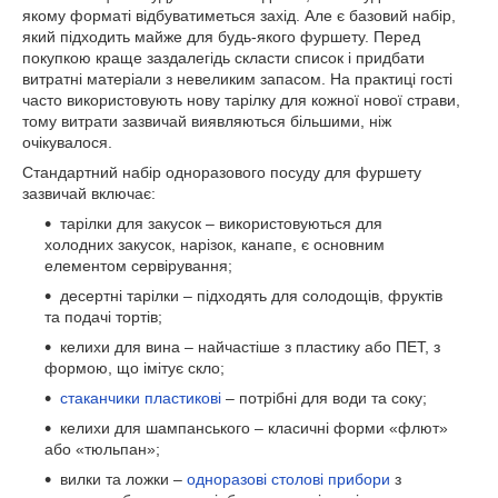
якому форматі відбуватиметься захід. Але є базовий набір,
який підходить майже для будь-якого фуршету. Перед
покупкою краще заздалегідь скласти список і придбати
витратні матеріали з невеликим запасом. На практиці гості
часто використовують нову тарілку для кожної нової страви,
тому витрати зазвичай виявляються більшими, ніж
очікувалося.
Стандартний набір одноразового посуду для фуршету
зазвичай включає:
тарілки для закусок – використовуються для
холодних закусок, нарізок, канапе, є основним
елементом сервірування;
десертні тарілки – підходять для солодощів, фруктів
та подачі тортів;
келихи для вина – найчастіше з пластику або ПЕТ, з
формою, що імітує скло;
стаканчики пластикові
– потрібні для води та соку;
келихи для шампанського – класичні форми «флют»
або «тюльпан»;
вилки та ложки –
одноразові столові прибори
з