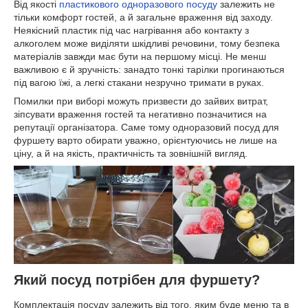
Від якості
пластикового одноразового посуду
залежить не
тільки комфорт гостей, а й загальне враження від заходу.
Неякісний пластик під час нагрівання або контакту з
алкоголем може виділяти шкідливі речовини, тому безпека
матеріалів завжди має бути на першому місці. Не менш
важливою є й зручність: занадто тонкі тарілки прогинаються
під вагою їжі, а легкі стакани незручно тримати в руках.
Помилки при виборі можуть призвести до зайвих витрат,
зіпсувати враження гостей та негативно позначитися на
репутації організатора. Саме тому одноразовий посуд для
фуршету варто обирати уважно, орієнтуючись не лише на
ціну, а й на якість, практичність та зовнішній вигляд.
Який посуд потрібен для фуршету?
Комплектація посуду залежить від того, яким буде меню та в