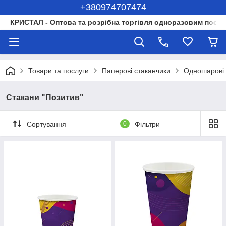
+380974707474
КРИСТАЛ - Оптова та розрібна торгівля одноразовим посуд
Товари та послуги
Паперові стаканчики
Одношарові 
Стакани "Позитив"
Сортування
0
Фільтри