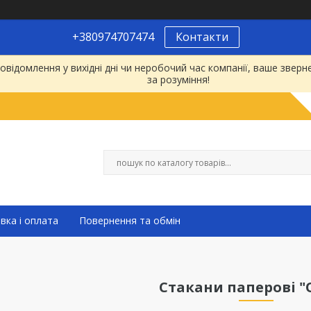
+380974707474
Контакти
відомлення у вихідні дні чи неробочий час компанії, ваше зве
за розуміння!
вка і оплата
Повернення та обмін
Стакани паперові "