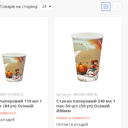
480110100012
480340100018
паперовий 110 мл 1
Стакан паперовий 340 мл 1
 (84 уп) Осінній
пак-50 шт (50 уп) Осінній
Ø80мм
наявності
Немає в наявності
 роздріб
Оптом і в роздріб