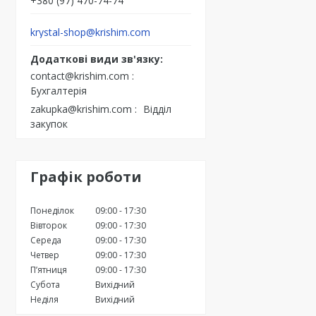
+380 (97) 470-74-74
krystal-shop@krishim.com
contact@krishim.com
Бухгалтерія
zakupka@krishim.com
Відділ
закупок
Графік роботи
Понеділок
09:00
17:30
Вівторок
09:00
17:30
Середа
09:00
17:30
Четвер
09:00
17:30
Пʼятниця
09:00
17:30
Субота
Вихідний
Неділя
Вихідний