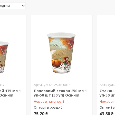
017
480250100018
й 175 мл 1
Паперовий стакан 250 мл 1
Стакан 
 Осінній
уп-50 шт (50 уп) Осінній
уп-50 шт
Немає в наявності
Немає в 
Оптом і в роздріб
Оптом і в
75,20 ₴
43,80 ₴