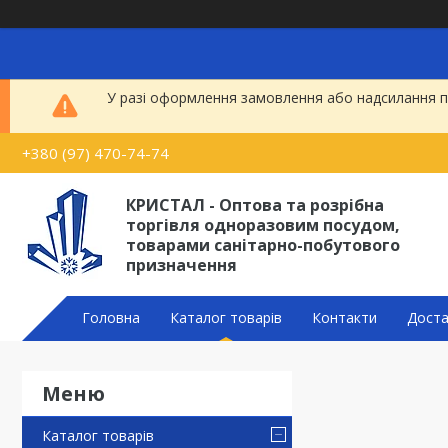
У разі оформлення замовлення або надсилання по
+380 (97) 470-74-74
КРИСТАЛ - Оптова та розрібна
торгівля одноразовим посудом,
товарами санітарно-побутового
призначення
Головна
Каталог товарів
Контакти
Доста
Каталог товарів