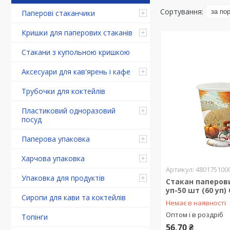
Паперові стаканчики
Кришки для паперових стаканів
Стакани з купольною кришкою
Аксесуари для кав'ярень і кафе
Трубочки для коктейлів
Пластиковий одноразовий
посуд
Паперова упаковка
Харчова упаковка
480175100
Упаковка для продуктів
Стакан паперови
уп-50 шт (60 уп)
Сиропи для кави та коктейлів
Немає в наявності
Оптом і в роздріб
Топінги
56,70 ₴