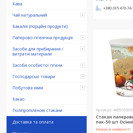
Кава
+380 (97) 470-74
Чай натуральний
Бакалія (порційні продукти)
Паперово-гігієнічна продукція
Засоби для прибирання /
витратні матеріали
Засоби особистої гігієни
Господарські товари
Побутова хімія
Какао
480501000
Поліпропіленові стакани
Стакан паперови
Доставка та оплата
пак-50 шт Осінн
Немає в наявності