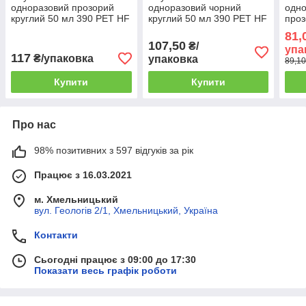
одноразовий прозорий
одноразовий чорний
одно
круглий 50 мл 390 PET HF
круглий 50 мл 390 PET HF
проз
з кришкою, 80 шт/уп.
з кришкою, 80 шт/уп.
шт/у
81,
(1600 уп/ящик)
(1600 уп/ящик)
107,50
₴/
упа
117
₴/упаковка
упаковка
89,10
Купити
Купити
Про нас
98% позитивних з 597 відгуків за рік
Працює з 16.03.2021
м. Хмельницький
вул. Геологів 2/1, Хмельницький, Україна
Контакти
Сьогодні працює з 09:00 до 17:30
Показати весь графік роботи