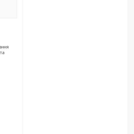
вання
 та