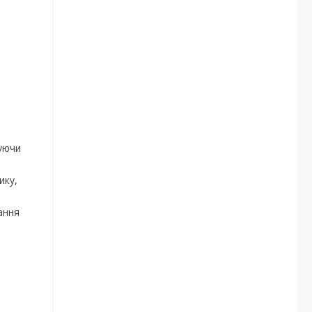
чуючи
ику,
ання