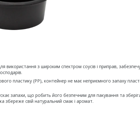
для використання з широким спектром соусів і приправ, забезпе
господарів.
ового пластику (PP), контейнер не має неприємного запаху пласт
скає запахи, що робить його безпечним для пакування та зберіг
жа збереже свій натуральний смак і аромат.