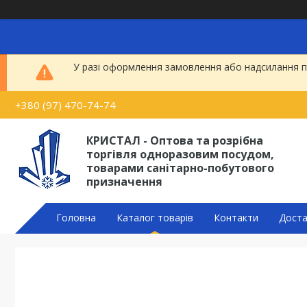
У разі оформлення замовлення або надсилання по
+380 (97) 470-74-74
КРИСТАЛ - Оптова та розрібна
торгівля одноразовим посудом,
товарами санітарно-побутового
призначення
Головна
Каталог товарів
Контакти
Доста