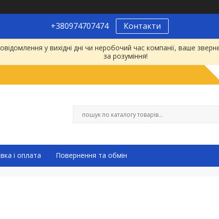
+380974707474
Контакти
відомлення у вихідні дні чи неробочий час компанії, ваше зве
за розуміння!
вка і оплата
Повернення та обмін