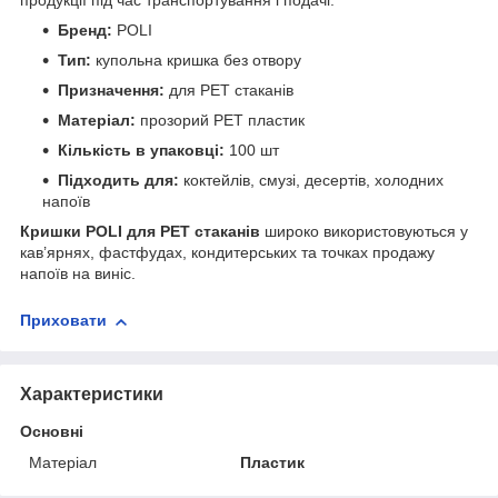
продукції під час транспортування і подачі.
Бренд:
POLI
Тип:
купольна кришка без отвору
Призначення:
для PET стаканів
Матеріал:
прозорий PET пластик
Кількість в упаковці:
100 шт
Підходить для:
коктейлів, смузі, десертів, холодних
напоїв
Кришки POLI для PET стаканів
широко використовуються у
кав’ярнях, фастфудах, кондитерських та точках продажу
напоїв на виніс.
Приховати
Характеристики
Основні
Матеріал
Пластик