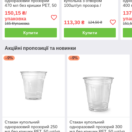
одноразовий прозорий
купольна з отвором
одно
470 мл без кришки PET, 50
100шт/уп прозора /
400 
шт/уп. (20 уп./ящик)
Купольні кришки для
шт/у
150,15
137
₴/
стаканів
упаковка
упа
113,30
₴
124,50 ₴
165 ₴/упаковка
151,5
Купити
Купити
Акційні пропозиції та новинки
–9%
–9%
Стакан купольний
Стакан купольний
одноразовий прозорий 250
одноразовий прозорий 300
мл без кришки PET, 50 шт/уп.
мл без кришки PET, 50 шт/уп.