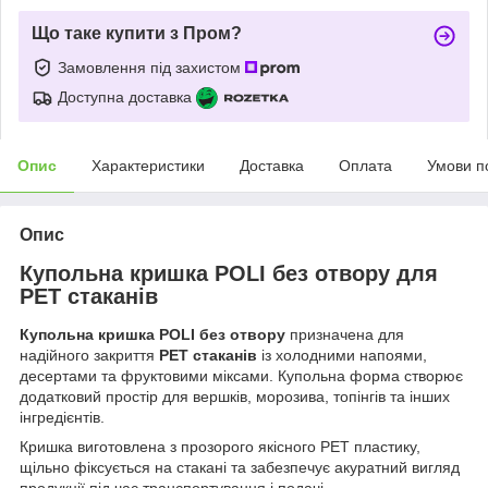
Що таке купити з Пром?
Замовлення під захистом
Доступна доставка
Опис
Характеристики
Доставка
Оплата
Умови п
Опис
Купольна кришка POLI без отвору для
PET стаканів
Купольна кришка POLI без отвору
призначена для
надійного закриття
PET стаканів
із холодними напоями,
десертами та фруктовими міксами. Купольна форма створює
додатковий простір для вершків, морозива, топінгів та інших
інгредієнтів.
Кришка виготовлена з прозорого якісного PET пластику,
щільно фіксується на стакані та забезпечує акуратний вигляд