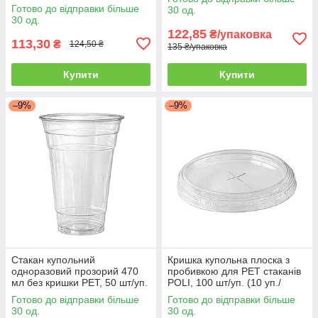
для стаканів
Готово до відправки більше
30 од.
30 од.
122,85
₴/упаковка
113,30
₴
124,50 ₴
135 ₴/упаковка
Купити
Купити
–9%
–9%
Стакан купольний
Кришка купольна плоска з
одноразовий прозорий 470
пробивкою для PET стаканів
мл без кришки PET, 50 шт/уп.
POLI, 100 шт/уп. (10 уп./
(20 уп./ящик)
ящик)
Готово до відправки більше
Готово до відправки більше
30 од.
30 од.