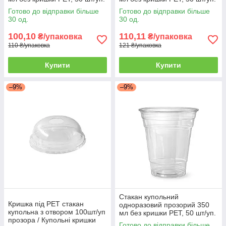
(20 уп./ящик)
(20 уп./ящик)
Готово до відправки більше
Готово до відправки більше
30 од.
30 од.
100,10
110,11
₴/упаковка
₴/упаковка
110 ₴/упаковка
121 ₴/упаковка
Купити
Купити
–9%
–9%
Стакан купольний
Кришка під PET стакан
одноразовий прозорий 350
купольна з отвором 100шт/уп
мл без кришки PET, 50 шт/уп.
прозора / Купольні кришки
(20 уп./ящик)
Готово до відправки більше