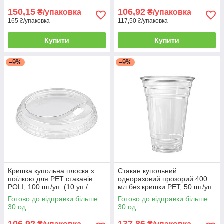
150,15
106,92
₴/упаковка
₴/упаковка
165 ₴/упаковка
117,50 ₴/упаковка
Купити
Купити
–9%
–9%
Кришка купольна плоска з
Стакан купольний
поїлкою для PET стаканів
одноразовий прозорий 400
POLI, 100 шт/уп. (10 уп./
мл без кришки PET, 50 шт/уп.
ящик)
(20 уп./ящик)
Готово до відправки більше
Готово до відправки більше
30 од.
30 од.
106,92
137,86