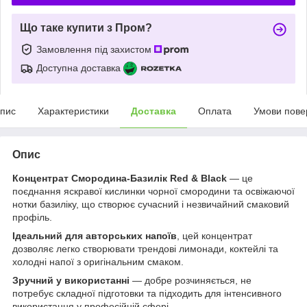
Що таке купити з Пром?
Замовлення під захистом
Доступна доставка
пис
Характеристики
Доставка
Оплата
Умови пове
Опис
Концентрат Смородина-Базилік Red & Black
— це
поєднання яскравої кислинки чорної смородини та освіжаючої
нотки базиліку, що створює сучасний і незвичайний смаковий
профіль.
Ідеальний для авторських напоїв
, цей концентрат
дозволяє легко створювати трендові лимонади, коктейлі та
холодні напої з оригінальним смаком.
Зручний у використанні
— добре розчиняється, не
потребує складної підготовки та підходить для інтенсивного
використання у професійній сфері.