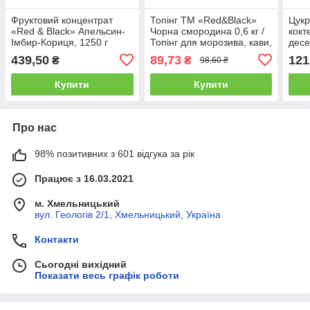
Фруктовий концентрат
Топінг ТМ «Red&Black»
Цукр
«Red & Black» Апельсин-
Чорна смородина 0,6 кг /
кокт
Імбир-Кориця, 1250 г
Топінг для морозива, кави,
десе
десертів та коктейлів
Blac
439,50
89,73
121
₴
₴
98,60 ₴
600мл.
Сиро
Купити
Купити
Про нас
98% позитивних з 601 відгука за рік
Працює з 16.03.2021
м. Хмельницький
вул. Геологів 2/1, Хмельницький, Україна
Контакти
Сьогодні вихідний
Показати весь графік роботи