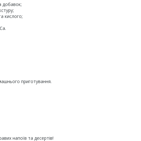
а добавок;
кстуру;
а кислого;
Ca.
омашнього приготування.
авих напоїв та десертів!