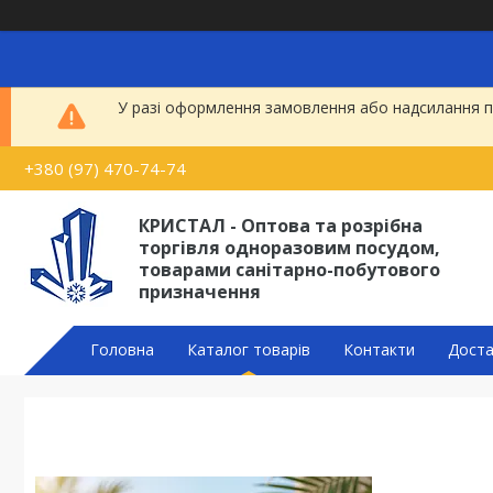
У разі оформлення замовлення або надсилання по
+380 (97) 470-74-74
КРИСТАЛ - Оптова та розрібна
торгівля одноразовим посудом,
товарами санітарно-побутового
призначення
Головна
Каталог товарів
Контакти
Доста