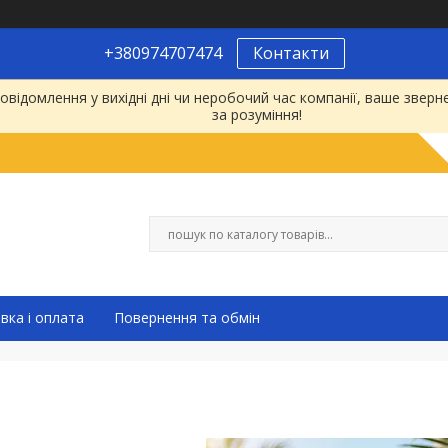
+380974707474
Контакти
відомлення у вихідні дні чи неробочий час компанії, ваше зве
за розуміння!
вка і оплата
Повернення та обмін