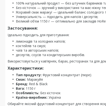
100% натуральний продукт — без штучних барвників т
Без кісточок — зручний у використанні та має ніжну те
Яскравий смак маракуї — ідеальний баланс солодкого т
Універсальність — підходить для напоїв і десертів;
Великий об’єм 1150 г — оптимально для закладів HoRe
Застосування:
Ідеально підходить для приготування:
лимонадів та холодних напоїв;
коктейлів та смузі;
чаїв та авторських напоїв;
десертів, соусів та кондитерських виробів.
Використовується у кав’ярнях, барах, ресторанах та для д
Характеристики:
Тип продукту:
Фруктовий концентрат (пюре)
Смак:
Маракуйя
Бренд:
Red & Black
Вага:
1150 г
Особливість:
Без кісточок
Країна-виробник:
Україна
Обирайте якісний фруктовий концентрат для створення яскр