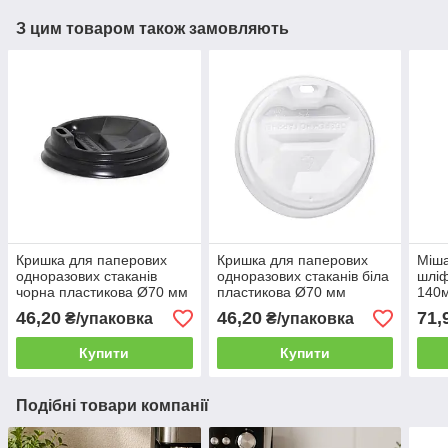
З цим товаром також замовляють
Кришка для паперових
Кришка для паперових
Міша
одноразових стаканів
одноразових стаканів біла
шліф
чорна пластикова Ø70 мм
пластикова Ø70 мм
140м
(175мл) 50шт/уп
(175мл) 50шт/уп
мішо
46,20
46,20
71,
₴/упаковка
₴/упаковка
(1ящ/60уп/3000шт)
(1ящ/60уп/3000шт)
Купити
Купити
Подібні товари компанії