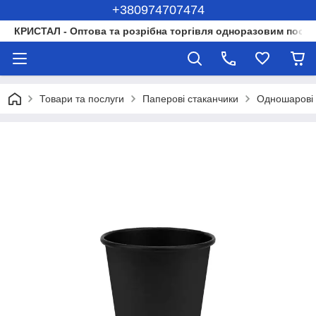
+380974707474
КРИСТАЛ - Оптова та розрібна торгівля одноразовим посуд
Товари та послуги
Паперові стаканчики
Одношарові 