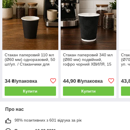
Стакан паперовий 110 мл
Стакан паперовий 340 мл
Стак
(Ø60 мм) одноразовий, 50
(Ø80 мм) подвійний,
(Ø70
шт/уп. / Стаканчики для
гофро чорний ХВИЛЯ, 15
уп. 
напоїв одношарові чорні
шт/уп. (48 уп./ящик) /
уп./
(84 уп./ящик)
Стаканчики одноразові
для 
для кейтерингу
34
44,90
43,
₴/упаковка
₴/упаковка
Купити
Купити
Про нас
98% позитивних з 601 відгука за рік