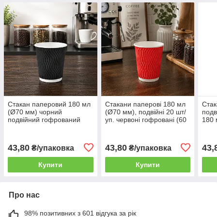
Стакан паперовий 180 мл
Стакани паперові 180 мл
Стак
(Ø70 мм) чорний
(Ø70 мм), подвійні 20 шт/
подв
подвійний гофрований
уп. червоні гофровані (60
180 
Хвиля, 20 шт/уп. (60 уп./
уп./ящик) / Стаканчики
20 ш
ящик) для холодних і
для кави Хвиля
гарячих напоїв
43,80
43,80
43,
₴/упаковка
₴/упаковка
Купити
Купити
Про нас
98% позитивних з 601 відгука за рік