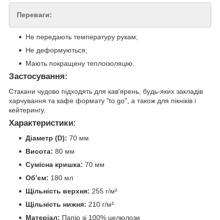
Переваги:
Не передають температуру рукам;
Не деформуються;
Мають покращену теплоізоляцію.
Застосування:
Стакани чудово підходять для кав'ярень, будь-яких закладів
харчування та кафе формату "to go", а також для пікніків і
кейтерингу.
Характеристики:
Діаметр (D):
70 мм
Висота:
80 мм
Сумісна кришка:
70 мм
Обʼєм:
180 мл
Щільність верхня:
255 г/м²
Щільність нижня:
210 г/м²
Матеріал:
Папір зі 100% целюлози