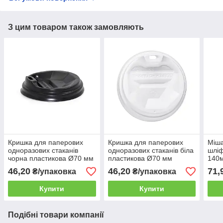
З цим товаром також замовляють
Кришка для паперових
Кришка для паперових
Міша
одноразових стаканів
одноразових стаканів біла
шліф
чорна пластикова Ø70 мм
пластикова Ø70 мм
140м
(175мл) 50шт/уп
(175мл) 50шт/уп
мішо
46,20
46,20
71,
₴/упаковка
₴/упаковка
(1ящ/60уп/3000шт)
(1ящ/60уп/3000шт)
Купити
Купити
Подібні товари компанії