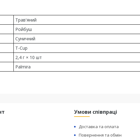
Трав'яний
Ройбуш
Суничний
T-Cup
2,4 г × 10 шт
Palmira
нт
Умови співпраці
Доставка та оплата
Повернення та обмін