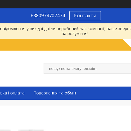
+380974707474
Контакти
відомлення у вихідні дні чи неробочий час компанії, ваше зве
за розуміння!
вка і оплата
Повернення та обмін