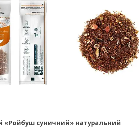
й «Ройбуш суничний» натуральний
т