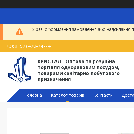
У разі оформлення замовлення або надсилання по
+380 (97) 470-74-74
КРИСТАЛ - Оптова та розрібна
торгівля одноразовим посудом,
товарами санітарно-побутового
призначення
Головна
Каталог товарів
Контакти
Доста