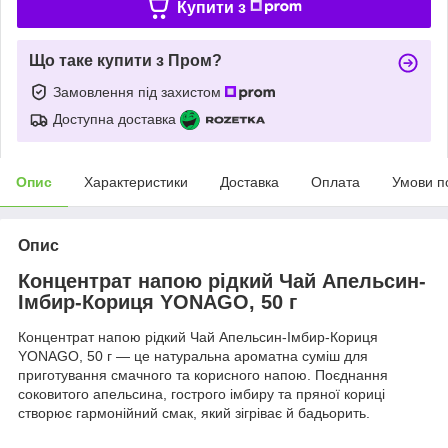
Купити з
Що таке купити з Пром?
Замовлення під захистом
Доступна доставка
Опис
Характеристики
Доставка
Оплата
Умови п
Опис
Концентрат напою рідкий Чай Апельсин-
Імбир-Кориця YONAGO, 50 г
Концентрат напою рідкий Чай Апельсин-Імбир-Кориця
YONAGO, 50 г — це натуральна ароматна суміш для
приготування смачного та корисного напою. Поєднання
соковитого апельсина, гострого імбиру та пряної кориці
створює гармонійний смак, який зігріває й бадьорить.