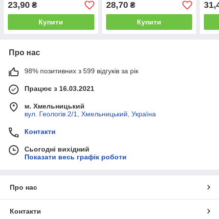
Welvart / Концентроване
Welvart 20 шт/уп /
ТМ Y
23,90
28,70
31,
₴
₴
пюре для напоїв
Концентрований чай
Конц
натуральний
рідк
Купити
Купити
Про нас
98% позитивних з 599 відгуків за рік
Працює з 16.03.2021
м. Хмельницький
вул. Геологів 2/1, Хмельницький, Україна
Контакти
Сьогодні вихідний
Показати весь графік роботи
Про нас
Контакти