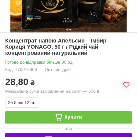
Концентрат напою Апельсин – Імбир –
Кориця YONAGO, 50 г / Рідкий чай
концентрований натуральний
Готово до відправки більше 30 од.
Код: 770016868
Опт і роздріб
28,80
₴
Мінімальна сума замовлення на сайті — 500 ₴
26 ₴
від 12 шт.
Купити
або