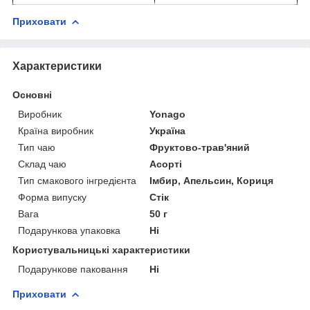
Приховати
Характеристики
Основні
Виробник
Yonago
Країна виробник
Україна
Тип чаю
Фруктово-трав'яний
Склад чаю
Асорті
Тип смакового інгредієнта
Імбир, Апельсин, Кориця
Форма випуску
Стік
Вага
50 г
Подарункова упаковка
Ні
Користувальницькі характеристики
Подарункове паковання
Ні
Приховати