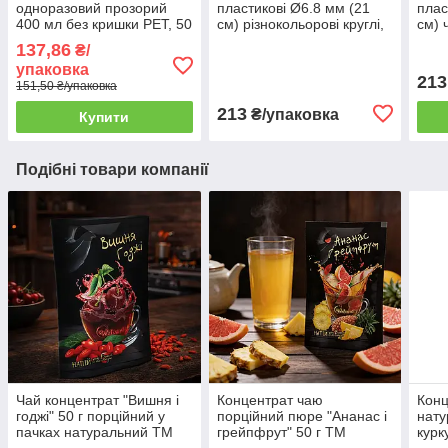
одноразовий прозорий
пластикові Ø6.8 мм (21
плас
400 мл без кришки PET, 50
см) різнокольорові круглі,
см) 
шт/уп. (20 уп./ящик)
500 шт/уп.
уп.
137,86
₴/
упаковка
213
151,50 ₴/упаковка
213
₴/упаковка
Купити
Подібні товари компанії
Чай концентрат "Вишня і
Концентрат чаю
Конц
годжі" 50 г порційний у
порційний пюре "Ананас і
нату
пачках натуральний ТМ
грейпфрут" 50 г ТМ
курк