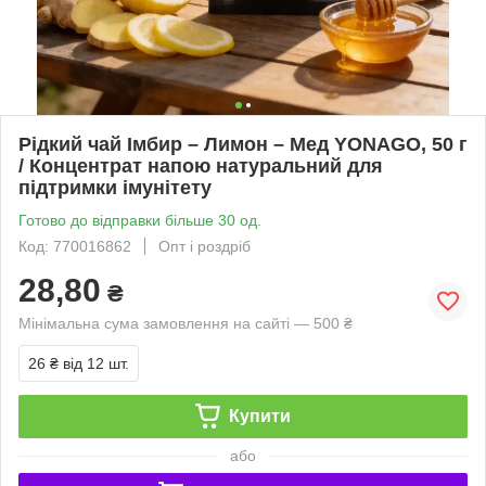
Рідкий чай Імбир – Лимон – Мед YONAGO, 50 г
/ Концентрат напою натуральний для
підтримки імунітету
Готово до відправки більше 30 од.
Код: 770016862
Опт і роздріб
28,80
₴
Мінімальна сума замовлення на сайті — 500 ₴
26 ₴
від 12 шт.
Купити
або