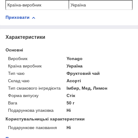
Країна-виробник
Україна
Приховати
Характеристики
Основні
Виробник
Yonago
Країна виробник
Україна
Тип чаю
Фруктовий чай
Склад чаю
Асорті
Тип смакового інгредієнта
Імбир, Мед, Лимон
Форма випуску
Стік
Вага
50 г
Подарункова упаковка
Ні
Користувальницькі характеристики
Подарункове паковання
Ні