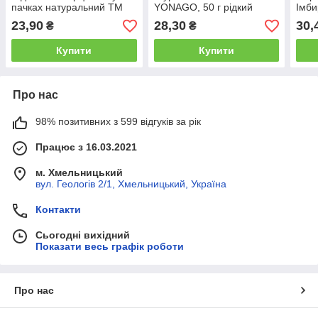
пачках натуральний ТМ
YONAGO, 50 г рідкий
Імб
Welvart / Концентроване
натуральний для
нату
23,90
28,30
30,
₴
₴
пюре для напоїв
холодних і гарячих напоїв
приг
концентрований
холо
Купити
Купити
Про нас
98% позитивних з 599 відгуків за рік
Працює з 16.03.2021
м. Хмельницький
вул. Геологів 2/1, Хмельницький, Україна
Контакти
Сьогодні вихідний
Показати весь графік роботи
Про нас