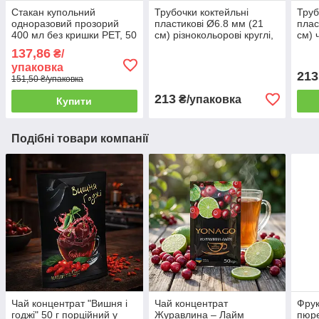
Стакан купольний
Трубочки коктейльні
Труб
одноразовий прозорий
пластикові Ø6.8 мм (21
плас
400 мл без кришки PET, 50
см) різнокольорові круглі,
см) 
шт/уп. (20 уп./ящик)
500 шт/уп.
уп.
137,86
₴/
упаковка
213
151,50 ₴/упаковка
213
₴/упаковка
Купити
Подібні товари компанії
Чай концентрат "Вишня і
Чай концентрат
Фрук
годжі" 50 г порційний у
Журавлина – Лайм
пюре