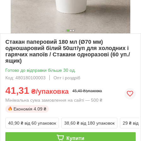
Стакан паперовий 180 мл (Ø70 мм)
одношаровий білий 50шт/уп для холодних і
гарячих напоїв / Стакани одноразові (60 уп./
ящик)
Готово до відправки більше 30 од.
Код: 480180100003
Опт і роздріб
41,31
₴/упаковка
45,40 ₴/упаковка
Мінімальна сума замовлення на сайті — 500 ₴
Економія
4.09 ₴
40,90 ₴
від 60 упаковок
38,60 ₴
від 180 упаковок
29 ₴
від
Купити