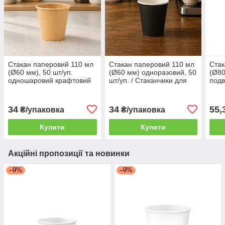
Стакан паперовий 110 мл
Стакан паперовий 110 мл
Стак
(Ø60 мм), 50 шт/уп.
(Ø60 мм) одноразовий, 50
(Ø80
одношаровий крафтовий
шт/уп. / Стаканчики для
подв
(84 уп./ящик) для гарячих,
напоїв одношарові чорні
чорн
холодних напоїв
(84 уп./ящик)
ящик
гаря
34
34
55,
₴/упаковка
₴/упаковка
Купити
Купити
Акційні пропозиції та новинки
–9%
–9%