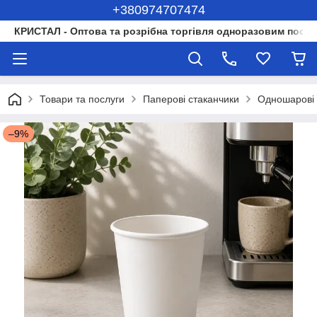
+380974707474
КРИСТАЛ - Оптова та розрібна торгівля одноразовим посуд
Товари та послуги
Паперові стаканчики
Одношарові 
–9%