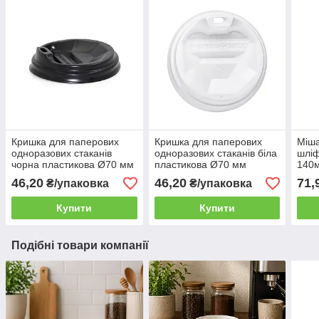
Кришка для паперових
Кришка для паперових
Міша
одноразових стаканів
одноразових стаканів біла
шліф
чорна пластикова Ø70 мм
пластикова Ø70 мм
140м
(175мл) 50шт/уп
(175мл) 50шт/уп
мішо
46,20
46,20
71,
₴/упаковка
₴/упаковка
(1ящ/60уп/3000шт)
(1ящ/60уп/3000шт)
Купити
Купити
Подібні товари компанії