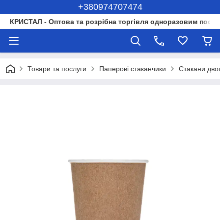
+380974707474
КРИСТАЛ - Оптова та розрібна торгівля одноразовим посуд
Товари та послуги
Паперові стаканчики
Стакани двош