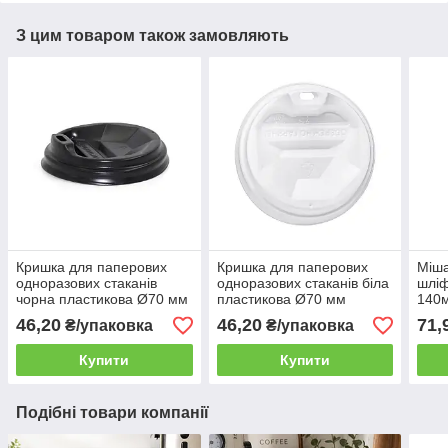
З цим товаром також замовляють
Кришка для паперових
Кришка для паперових
Міша
одноразових стаканів
одноразових стаканів біла
шліф
чорна пластикова Ø70 мм
пластикова Ø70 мм
140м
(175мл) 50шт/уп
(175мл) 50шт/уп
мішо
46,20
46,20
71,
₴/упаковка
₴/упаковка
(1ящ/60уп/3000шт)
(1ящ/60уп/3000шт)
Купити
Купити
Подібні товари компанії