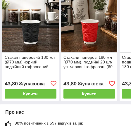
Стакан паперовий 180 мл
Стакани паперові 180 мл
Стак
(Ø70 мм) чорний
(Ø70 мм), подвійні 20 шт/
подв
подвійний гофрований
уп. червоні гофровані (60
180 
Хвиля, 20 шт/уп. (60 уп./
уп./ящик) / Стаканчики
20 ш
ящик) для холодних і
для кави Хвиля
гарячих напоїв
43,80
43,80
43,
₴/упаковка
₴/упаковка
Купити
Купити
Про нас
98% позитивних з 597 відгуків за рік