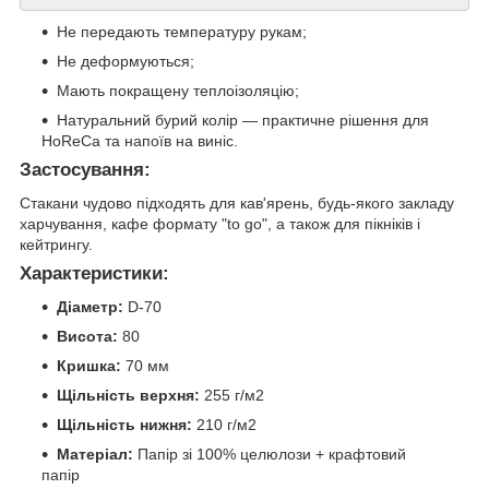
Не передають температуру рукам;
Не деформуються;
Мають покращену теплоізоляцію;
Натуральний бурий колір — практичне рішення для
HoReCa та напоїв на виніс.
Застосування:
Стакани чудово підходять для кав'ярень, будь-якого закладу
харчування, кафе формату "to go", а також для пікніків і
кейтрингу.
Характеристики:
Діаметр:
D-70
Висота:
80
Кришка:
70 мм
Щільність верхня:
255 г/м2
Щільність нижня:
210 г/м2
Матеріал:
Папір зі 100% целюлози + крафтовий
папір