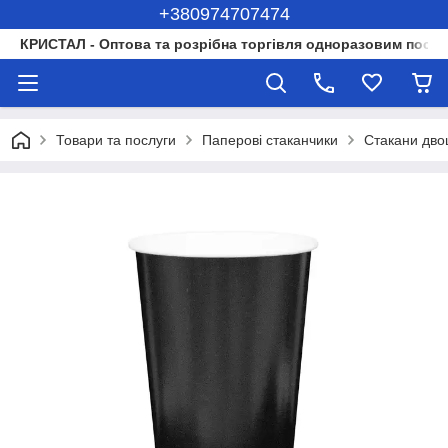
+380974707474
КРИСТАЛ - Оптова та розрібна торгівля одноразовим посуд
Товари та послуги
Паперові стаканчики
Стакани двош