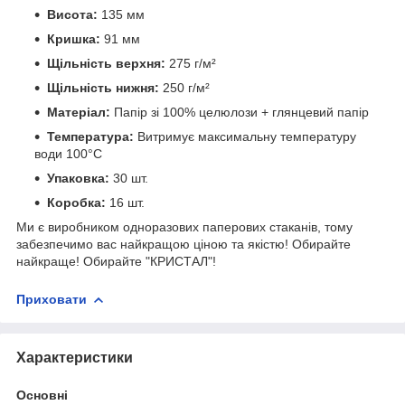
Висота:
135 мм
Кришка:
91 мм
Щільність верхня:
275 г/м²
Щільність нижня:
250 г/м²
Матеріал:
Папір зі 100% целюлози + глянцевий папір
Температура:
Витримує максимальну температуру
води 100°C
Упаковка:
30 шт.
Коробка:
16 шт.
Ми є виробником одноразових паперових стаканів, тому
забезпечимо вас найкращою ціною та якістю!
Обирайте
найкраще! Обирайте "КРИСТАЛ"!
Приховати
Характеристики
Основні