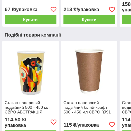
200 шт/уп.
уп.
140м
158
ящи
67
213
₴/упаковка
₴/упаковка
упа
Купити
Купити
Подібні товари компанії
Стакан паперовий
Стакан паперовий
Стак
подвійний 500 - 450 мл
подвійний білий-крафт
подв
ЄВРО АБСТРАКЦІЯ
500 - 450 мл ЄВРО (Ø91
ЄВР
"СОБАКА" (Ø91 мм), 30
мм), 30 шт/уп. (16 уп./
ПЕЙЗ
114,50
114
₴/
шт/уп. (16 уп./ящик)
ящик)
уп. 
115
₴/упаковка
упаковка
упа