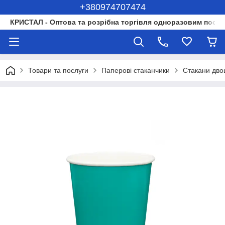
+380974707474
КРИСТАЛ - Оптова та розрібна торгівля одноразовим посуд
Товари та послуги
Паперові стаканчики
Стакани двош