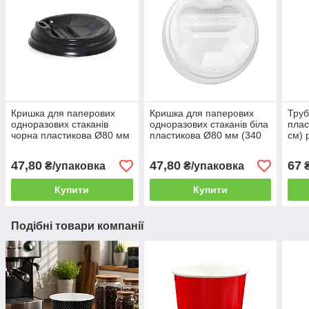
Кришка для паперових
Кришка для паперових
Труб
одноразових стаканів
одноразових стаканів біла
плас
чорна пластикова Ø80 мм
пластикова Ø80 мм (340
см) 
(340 мл) 50шт/уп
мл) 50шт/уп
200 
(1ящ/50уп/2500шт)
(1ящ/50уп/2500шт)
47,80
47,80
67
₴/упаковка
₴/упаковка
₴
Купити
Купити
Подібні товари компанії