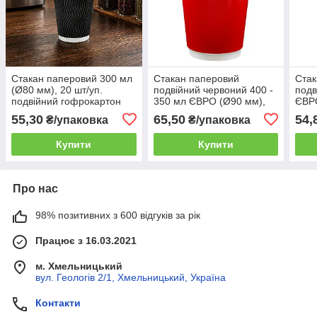
Стакан паперовий 300 мл
Стакан паперовий
Стак
(Ø80 мм), 20 шт/уп.
подвійний червоний 400 -
подв
подвійний гофрокартон
350 мл ЄВРО (Ø90 мм),
ЄВР
чорний Хвиля (44 уп./
20 шт/уп. (32 уп./ящик)
мм),
55,30
65,50
54,
₴/упаковка
₴/упаковка
ящик) для холодних і
ящи
гарячих напоїв to go
Купити
Купити
Про нас
98% позитивних з 600 відгуків за рік
Працює з 16.03.2021
м. Хмельницький
вул. Геологів 2/1, Хмельницький, Україна
Контакти