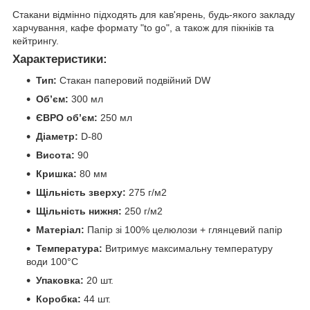
Стакани відмінно підходять для кав'ярень, будь-якого закладу
харчування, кафе формату "to go", а також для пікніків та
кейтрингу.
Характеристики:
Тип:
Стакан паперовий подвійний DW
Об’єм:
300 мл
ЄВРО об’єм:
250 мл
Діаметр:
D-80
Висота:
90
Кришка:
80 мм
Щільність зверху:
275 г/м2
Щільність нижня:
250 г/м2
Матеріал:
Папір зі 100% целюлози + глянцевий папір
Температура:
Витримує максимальну температуру
води 100°C
Упаковка:
20 шт.
Коробка:
44 шт.