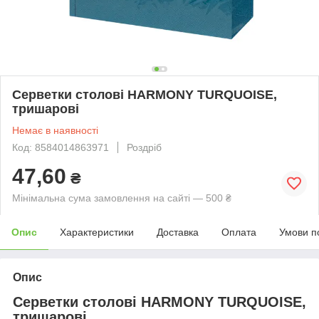
Серветки столові HARMONY TURQUOISE,
тришарові
Немає в наявності
Код: 8584014863971
Роздріб
47,60
₴
Мінімальна сума замовлення на сайті — 500 ₴
Опис
Характеристики
Доставка
Оплата
Умови п
Опис
Серветки столові HARMONY TURQUOISE,
тришарові