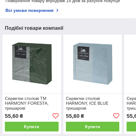
Повернення товару впродовж 14 днів за рахунок покупця
Всі умови повернення
Подібні товари компанії
Серветки столові TM
Серветки столові
Серв
HARMONY FORESTA,
HARMONY, ICE BLUE
HAR
тришарові
тришарові
триш
55,60
55,60
55,
₴
₴
Купити
Купити