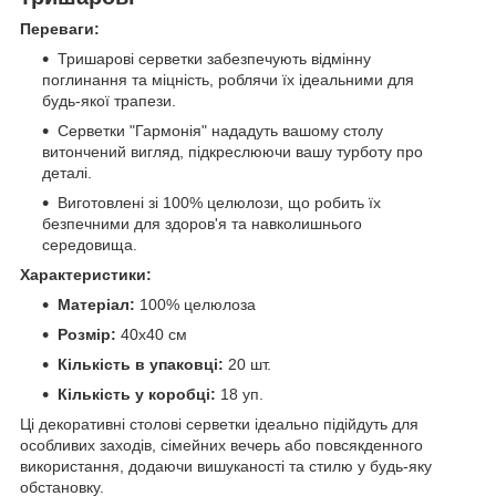
Переваги:
Тришарові серветки забезпечують відмінну
поглинання та міцність, роблячи їх ідеальними для
будь-якої трапези.
Серветки "Гармонія" нададуть вашому столу
витончений вигляд, підкреслюючи вашу турботу про
деталі.
Виготовлені зі 100% целюлози, що робить їх
безпечними для здоров'я та навколишнього
середовища.
Характеристики:
Матеріал:
100% целюлоза
Розмір:
40х40 см
Кількість в упаковці:
20 шт.
Кількість у коробці:
18 уп.
Ці декоративні столові серветки ідеально підійдуть для
особливих заходів, сімейних вечерь або повсякденного
використання, додаючи вишуканості та стилю у будь-яку
обстановку.