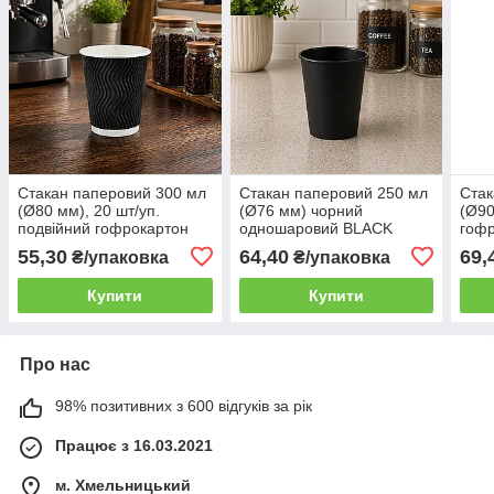
Стакан паперовий 300 мл
Стакан паперовий 250 мл
Стак
(Ø80 мм), 20 шт/уп.
(Ø76 мм) чорний
(Ø90
подвійний гофрокартон
одношаровий BLACK
гофр
чорний Хвиля (44 уп./
EDITION, 50 шт/уп. (50
ХВИЛ
55,30
64,40
69,
₴/упаковка
₴/упаковка
ящик) для холодних і
уп./ящик) для холодних і
ящик
гарячих напоїв to go
гарячих напоїв на виніс
напо
Купити
Купити
Про нас
98% позитивних з 600 відгуків за рік
Працює з 16.03.2021
м. Хмельницький