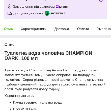
Замовлення під захистом
Доступна доставка
Опис
Характеристики
Доставка
Оплата
Умови п
Опис
Туалетна вода чоловіча CHAMPION
DARK, 100 мл
Туалетна вода Champion від Aroma Perfume дуже стійка і
запам'ятовується, тому її часто обирають на подарунок
чоловікам. Серед різноманітності ароматів Champion можна
підібрати ідеальний парфум для вашого супутника, а великий
обсяг буде радувати довгу годину.
Характеристики:
Група товару:
туалетна вода
Об'єм:
100мл.