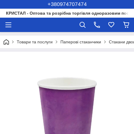
+380974707474
КРИСТАЛ - Оптова та розрібна торгівля одноразовим посуд
Товари та послуги
Паперові стаканчики
Стакани двош