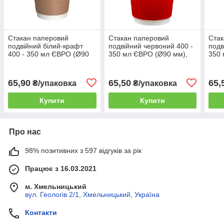
Стакан паперовий
Стакан паперовий
Стак
подвійний білий-крафт
подвійний червоний 400 -
подв
400 - 350 мл ЄВРО (Ø90
350 мл ЄВРО (Ø90 мм),
350 
мм), 20 шт/уп. (32 уп./
20 шт/уп. (32 уп./ящик)
20 ш
ящик)
65,90
65,50
65,
₴/упаковка
₴/упаковка
Купити
Купити
Про нас
98% позитивних з 597 відгуків за рік
Працює з 16.03.2021
м. Хмельницький
вул. Геологів 2/1, Хмельницький, Україна
Контакти