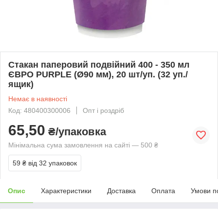
Стакан паперовий подвійний 400 - 350 мл
ЄВРО PURPLE (Ø90 мм), 20 шт/уп. (32 уп./
ящик)
Немає в наявності
Код: 480400300006
Опт і роздріб
65,50
₴/упаковка
Мінімальна сума замовлення на сайті — 500 ₴
59 ₴
від 32 упаковок
Опис
Характеристики
Доставка
Оплата
Умови п