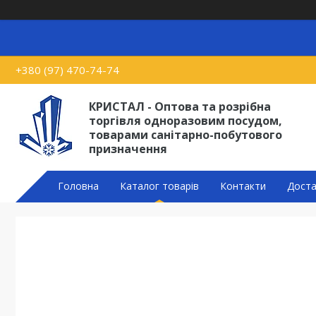
+380 (97) 470-74-74
КРИСТАЛ - Оптова та розрібна
торгівля одноразовим посудом,
товарами санітарно-побутового
призначення
Головна
Каталог товарів
Контакти
Доста