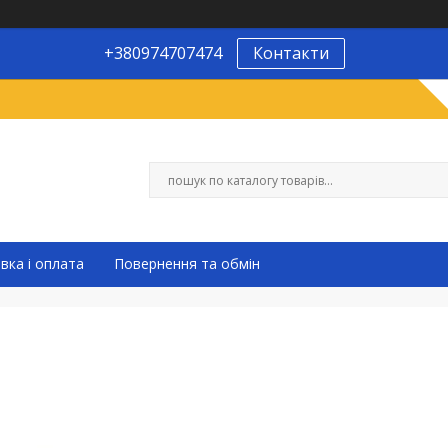
+380974707474
Контакти
вка і оплата
Повернення та обмін