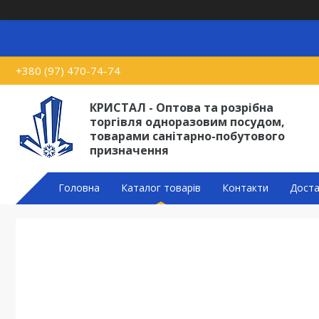
+380 (97) 470-74-74
КРИСТАЛ - Оптова та розрібна
торгівля одноразовим посудом,
товарами санітарно-побутового
призначення
Головна
Каталог товарів
Контакти
Доста