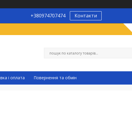
+380974707474
Контакти
вка і оплата
Повернення та обмін