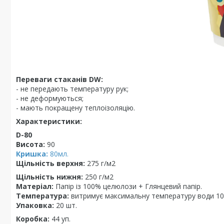
Переваги стаканів DW:
- не передають температуру рук;
- не деформуються;
- мають покращену теплоізоляцію.
Характеристики:
D-80
Висота:
90
Кришка:
80мл.
Щільність верхня:
275 г/м2
Щільність нижня:
250 г/м2
Матеріал:
Папір із 100% целюлози + Глянцевий папір.
Температура:
витримує максимальну температуру води 1
Упаковка:
20 шт.
Коробка:
44 уп.