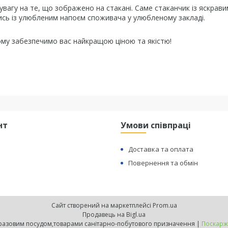
агу на те, що зображено на стакані. Саме стаканчик із яскрави
ись із улюбленим напоєм споживача у улюбленому закладі.
ому забезпечимо вас найкращою ціною та якістю!
нт
Умови співпраці
Доставка та оплата
Повернення та обмін
Сайт створений на маркетплейсі
Prom.ua
Продавець на Bigl.ua
КРИСТАЛ"- Оптова та розрібна торгівля одноразовим посудом,товарами санітарно-побутового призначення |
Поскарж