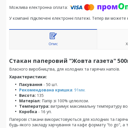
У компанії підключені електронні платежі. Тепер ви можете
Опис
Х
Стакан паперовий "Жовта газета" 500
Власного виробництва, для холодних та гарячих напоїв.
Характеристики:
Пакування
- 50 шт.
Рекомендована кришка
: 91мм.
Висота:
135
Матеріал:
Папір зі 100% целюлози.
Температура:
витримує максимальну температуру во
Коробка
- 16 уп.
Паперові стакани використовуються для холодних та гарячих
будь-якого закладу харчування та кафе формату "to go", а та