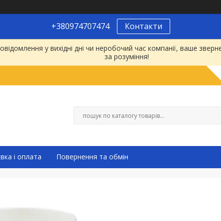
+380974707474
Контакти
відомлення у вихідні дні чи неробочий час компанії, ваше зве
за розуміння!
вка і оплата
Повернення та обмін