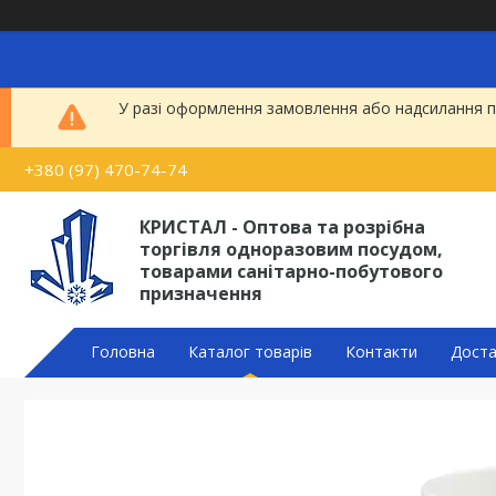
У разі оформлення замовлення або надсилання по
+380 (97) 470-74-74
КРИСТАЛ - Оптова та розрібна
торгівля одноразовим посудом,
товарами санітарно-побутового
призначення
Головна
Каталог товарів
Контакти
Доста