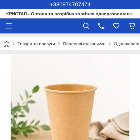
+380974707474
КРИСТАЛ - Оптова та розрібна торгівля одноразовим посуд
Товари та послуги
Паперові стаканчики
Одношарові 