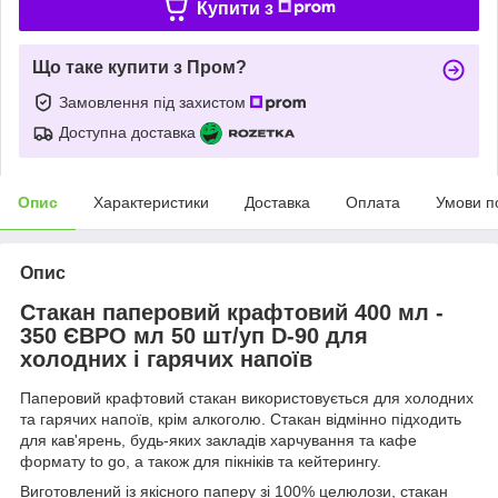
Купити з
Що таке купити з Пром?
Замовлення під захистом
Доступна доставка
Опис
Характеристики
Доставка
Оплата
Умови п
Опис
Стакан паперовий крафтовий 400 мл -
350 ЄВРО мл 50 шт/уп D-90 для
холодних і гарячих напоїв
Паперовий крафтовий стакан використовується для холодних
та гарячих напоїв, крім алкоголю. Стакан відмінно підходить
для кав'ярень, будь-яких закладів харчування та кафе
формату to go, а також для пікніків та кейтерингу.
Виготовлений із якісного паперу зі 100% целюлози, стакан