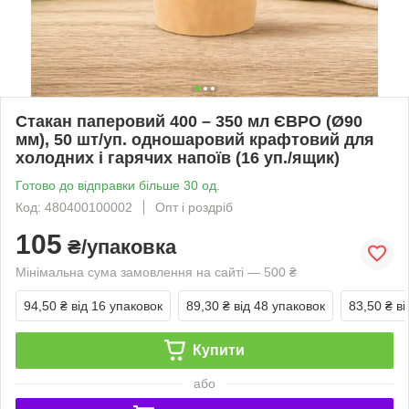
Стакан паперовий 400 – 350 мл ЄВРО (Ø90
мм), 50 шт/уп. одношаровий крафтовий для
холодних і гарячих напоїв (16 уп./ящик)
Готово до відправки більше 30 од.
Код: 480400100002
Опт і роздріб
105
₴/упаковка
Мінімальна сума замовлення на сайті — 500 ₴
94,50 ₴
від 16 упаковок
89,30 ₴
від 48 упаковок
83,50 ₴
ві
Купити
або