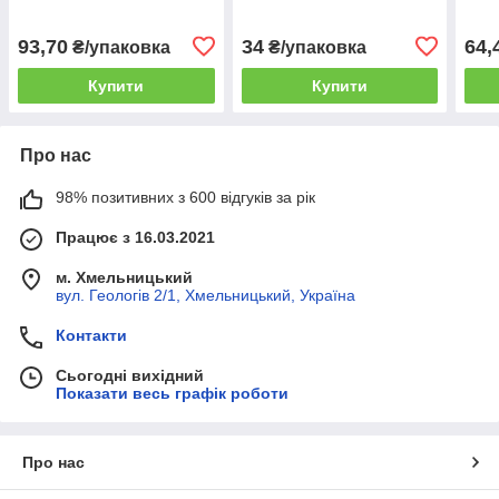
ящик)
холодних напоїв
уп./
гаря
93,70
34
64,
₴/упаковка
₴/упаковка
Купити
Купити
Про нас
98% позитивних з 600 відгуків за рік
Працює з 16.03.2021
м. Хмельницький
вул. Геологів 2/1, Хмельницький, Україна
Контакти
Сьогодні вихідний
Показати весь графік роботи
Про нас