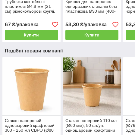
Трубочки коктейльні
Кришка для паперових
Криш
пластикові Ø4.8 мм (21
одноразових стаканів біла
одно
см) різнокольорові круглі,
пластикова Ø90 мм (400-
чорн
200 шт/уп.
500 мл) 50шт/уп
(400
(1ящ/40уп/2000шт)
(1ящ
67
53,30
53,
₴/упаковка
₴/упаковка
Купити
Купити
Подібні товари компанії
Стакан паперовий
Стакан паперовий 110 мл
Стак
одношаровий крафтовий
(Ø60 мм), 50 шт/уп.
(Ø76
300 - 250 мл ЄВРО (Ø80
одношаровий крафтовий
одн
мм), 50 шт/уп. (32 уп./
(84 уп./ящик) для гарячих,
EDIT