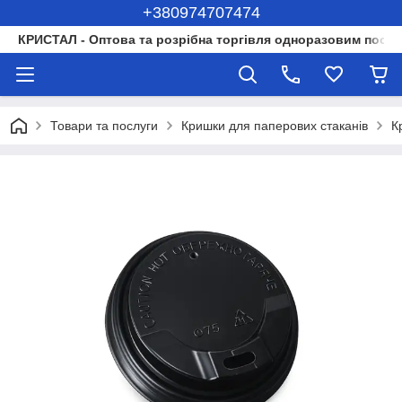
+380974707474
КРИСТАЛ - Оптова та розрібна торгівля одноразовим посуд
Товари та послуги
Кришки для паперових стаканів
К