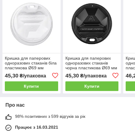
Кришка для паперових
Кришка для паперових
Криш
одноразових стаканів біла
одноразових стаканів
одно
пластикова Ø69 мм
чорна пластикова Ø69 мм
плас
(175мл) 50шт/уп
(175мл) 50шт/уп
(175
45,30
45,30
46,
₴/упаковка
₴/упаковка
(1ящ/60уп/3000шт)
(1ящ/60уп/3000шт)
(1ящ
Купити
Купити
Про нас
98% позитивних з 599 відгуків за рік
Працює з 16.03.2021