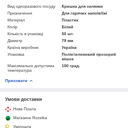
Вид одноразового посуду
Кришка для склянки
Призначення
Для гарячих напоїв/їжі
Матеріал
Пластик
Колір
Білий
Кількість в упаковці
50 шт.
Діаметр
79 мм
Країна виробник
Україна
Упаковка
Поліетиленовий прозорий
мішок
Максимально допустима
100 град.
температура
Приховати
Умови доставки
Нова Пошта
Магазини Rozetka
Укрпошта