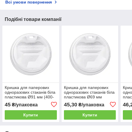
Всі умови повернення
Подібні товари компанії
Кришка для паперових
Кришка для паперових
Криш
одноразових стаканів біла
одноразових стаканів біла
одно
пластикова Ø91 мм (400-
пластикова Ø69 мм
плас
500 мл) 50шт/уп
(175мл) 50шт/уп
(175
45
45,30
46,
₴/упаковка
₴/упаковка
(1ящ/40уп/2000шт)
(1ящ/60уп/3000шт)
(1ящ
Купити
Купити