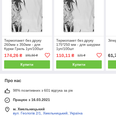
Термопакет без друку
Термопакет без друку
Зіпе
260мм х 350мм - для
175*250 мм - для шаурми
Курки Гриль 1уп/100шт
1уп/100шт
174,26
110,11
61,
₴
₴
191,50 ₴
121 ₴
Купити
Купити
Про нас
98% позитивних з 601 відгука за рік
Працює з 16.03.2021
м. Хмельницький
вул. Геологів 2/1, Хмельницький, Україна