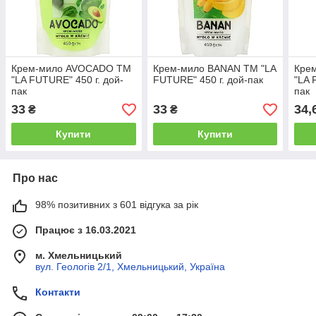
Крем-мило AVOCADO ТМ
Крем-мило BANAN ТМ "LA
Кре
"LA FUTURE" 450 г. дой-
FUTURE" 450 г. дой-пак
"LA 
пак
пак
33
33
34,
₴
₴
Купити
Купити
Про нас
98% позитивних з 601 відгука за рік
Працює з 16.03.2021
м. Хмельницький
вул. Геологів 2/1, Хмельницький, Україна
Контакти