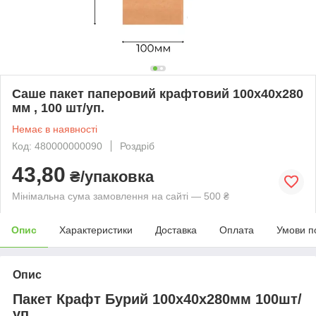
Саше пакет паперовий крафтовий 100х40х280
мм , 100 шт/уп.
Немає в наявності
Код: 480000000090
Роздріб
43,80
₴/упаковка
Мінімальна сума замовлення на сайті — 500 ₴
Опис
Характеристики
Доставка
Оплата
Умови п
Опис
Пакет Крафт Бурий 100х40х280мм 100шт/
уп