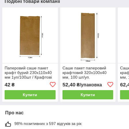
Подібні товари компанії
Паперовий саше пакет
Саше пакет паперовий
Саше
крафт бурий 230х110х40
крафтовий 320х100х40
краф
мм 1уп/100шт / Крафтові
мм, 100 шт/уп.
мм, 
саше пакети для харчових
42
52,40
62,
₴
₴/упаковка
продуктів
Купити
Купити
Про нас
98% позитивних з 597 відгуків за рік