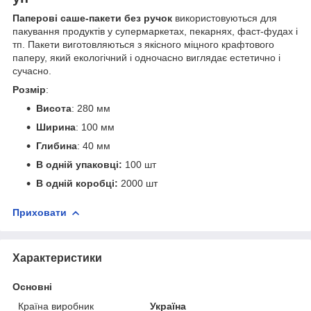
Паперові саше-пакети без ручок
використовуються для
пакування продуктів у супермаркетах, пекарнях, фаст-фудах і
тп. Пакети виготовляються з якісного міцного крафтового
паперу, який екологічний і одночасно виглядає естетично і
сучасно.
Розмір
:
Висота
: 280 мм
Ширина
: 100 мм
Глибина
: 40 мм
В одній упаковці:
100 шт
В одній коробці:
2000 шт
Приховати
Характеристики
Основні
Країна виробник
Україна