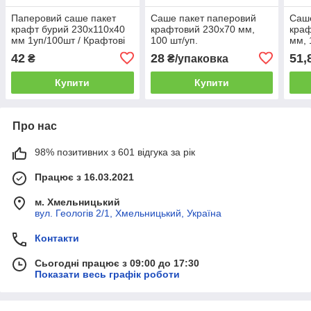
Паперовий саше пакет
Саше пакет паперовий
Саше
крафт бурий 230х110х40
крафтовий 230х70 мм,
краф
мм 1уп/100шт / Крафтові
100 шт/уп.
мм, 
саше пакети для харчових
42
28
51,
₴
₴/упаковка
продуктів
Купити
Купити
Про нас
98% позитивних з 601 відгука за рік
Працює з 16.03.2021
м. Хмельницький
вул. Геологів 2/1, Хмельницький, Україна
Контакти
Сьогодні працює з 09:00 до 17:30
Показати весь графік роботи