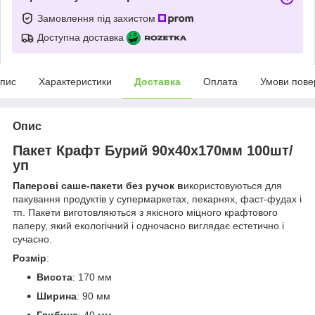
Замовлення під захистом
Доступна доставка
пис
Характеристики
Доставка
Оплата
Умови пове
Опис
Пакет Крафт Бурий 90х40х170мм 100шт/
уп
Паперові саше-пакети без ручок в
икористовуються для
пакування продуктів у супермаркетах, пекарнях, фаст-фудах і
тп. Пакети виготовляються з якісного міцного крафтового
паперу, який екологічний і одночасно виглядає естетично і
сучасно.
Розмір
:
Висота
: 170 мм
Ширина
: 90 мм
Глибина
: 40 мм