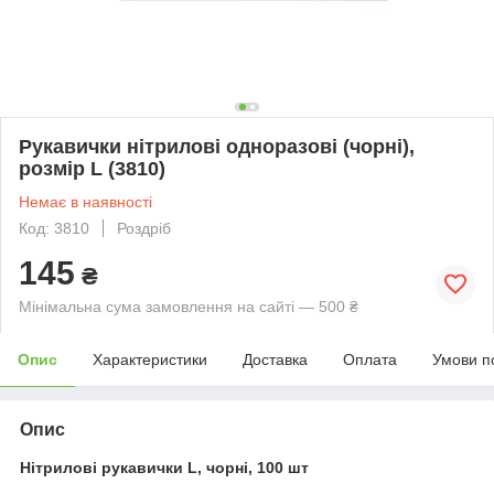
Рукавички нітрилові одноразові (чорні),
розмір L (3810)
Немає в наявності
Код: 3810
Роздріб
145
₴
Мінімальна сума замовлення на сайті — 500 ₴
Опис
Характеристики
Доставка
Оплата
Умови п
Опис
Нітрилові рукавички L, чорні, 100 шт