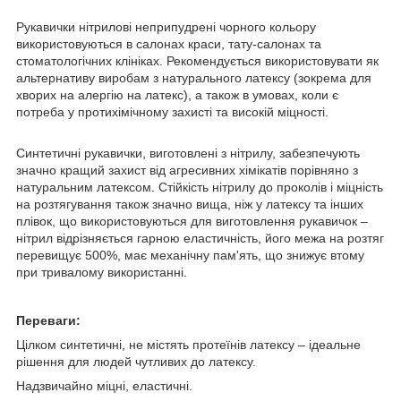
Рукавички нітрилові неприпудрені чорного кольору
використовуються в салонах краси, тату-салонах та
стоматологічних клініках. Рекомендується використовувати як
альтернативу виробам з натурального латексу (зокрема для
хворих на алергію на латекс), а також в умовах, коли є
потреба у протихімічному захисті та високій міцності.
Синтетичні рукавички, виготовлені з нітрилу, забезпечують
значно кращий захист від агресивних хімікатів порівняно з
натуральним латексом. Стійкість нітрилу до проколів і міцність
на розтягування також значно вища, ніж у латексу та інших
плівок, що використовуються для виготовлення рукавичок –
нітрил відрізняється гарною еластичність, його межа на розтяг
перевищує 500%, має механічну пам'ять, що знижує втому
при тривалому використанні.
Переваги:
Цілком синтетичні, не містять протеїнів латексу – ідеальне
рішення для людей чутливих до латексу.
Надзвичайно міцні, еластичні.