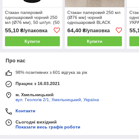
Стакан паперовий
Стакан паперовий 250 мл
Стак
одношаровий чорний 250
(Ø76 мм) чорний
одн
мл (Ø76 мм), 50 шт/уп. (50
одношаровий BLACK
УКРА
уп./ящик)
EDITION, 50 шт/уп. (50
уп. 
55,10
64,40
55,
₴/упаковка
₴/упаковка
уп./ящик) для холодних і
гарячих напоїв на виніс
Купити
Купити
Про нас
98% позитивних з 601 відгука за рік
Працює з 16.03.2021
м. Хмельницький
вул. Геологів 2/1, Хмельницький, Україна
Контакти
Сьогодні вихідний
Показати весь графік роботи