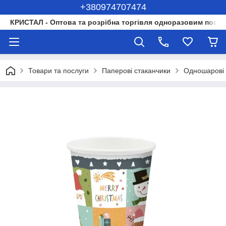
+380974707474
КРИСТАЛ - Оптова та розрібна торгівля одноразовим посуд
Товари та послуги
Паперові стаканчики
Одношарові 