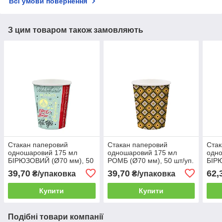
Всі умови повернення
З цим товаром також замовляють
Стакан паперовий
Стакан паперовий
Стак
одношаровий 175 мл
одношаровий 175 мл
одн
БІРЮЗОВИЙ (Ø70 мм), 50
РОМБ (Ø70 мм), 50 шт/уп.
БІР
шт/уп. (60 уп./ящик)
(60 уп./ящик)
шт/у
39,70
39,70
62,
₴/упаковка
₴/упаковка
Купити
Купити
Подібні товари компанії