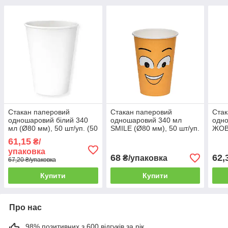
Стакан паперовий
Стакан паперовий
Стак
одношаровий білий 340
одношаровий 340 мл
одн
мл (Ø80 мм), 50 шт/уп. (50
SMILE (Ø80 мм), 50 шт/уп.
ЖОВ
уп./ящик)
(50 уп./ящик)
50 ш
61,15
₴/
упаковка
68
62,
₴/упаковка
67,20 ₴/упаковка
Купити
Купити
Про нас
98% позитивних з 600 відгуків за рік