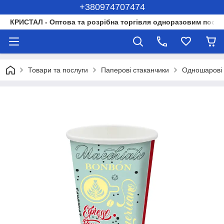
+380974707474
КРИСТАЛ - Оптова та розрібна торгівля одноразовим посуд
Товари та послуги
Паперові стаканчики
Одношарові 