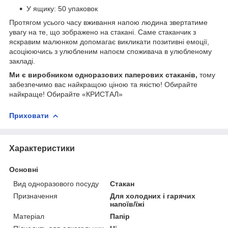
У ящику: 50 упаковок
Протягом усього часу вживання напою людина звертатиме
увагу на те, що зображено на стакані. Саме стаканчик з
яскравим малюнком допомагає викликати позитивні емоції,
асоціюючись з улюбленим напоєм споживача в улюбленому
закладі.
Ми є виробником одноразових паперових стаканів,
тому
забезпечимо вас найкращою ціною та якістю! Обирайте
найкраще! Обирайте «КРИСТАЛ»
Приховати
Характеристики
Основні
Вид одноразового посуду
Стакан
Призначення
Для холодних і гарячих
напоїв/їжі
Матеріал
Папір