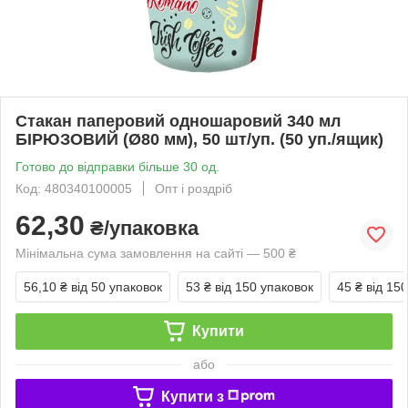
Стакан паперовий одношаровий 340 мл
БІРЮЗОВИЙ (Ø80 мм), 50 шт/уп. (50 уп./ящик)
Готово до відправки більше 30 од.
Код: 480340100005
Опт і роздріб
62,30
₴/упаковка
Мінімальна сума замовлення на сайті — 500 ₴
56,10 ₴
від 50 упаковок
53 ₴
від 150 упаковок
45 ₴
від 15
Купити
або
Купити з