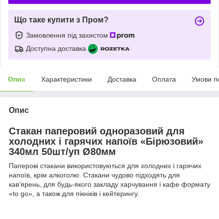
Що таке купити з Пром?
Замовлення під захистом
Доступна доставка
Опис
Характеристики
Доставка
Оплата
Умови п
Опис
Стакан паперовий одноразовий для
холодних і гарячих напоїв «Бірюзовий»
340мл 50шт/уп Ø80мм
Паперові стакани використовуються для холодних і гарячих
напоїв, крім алкоголю. Стакани чудово підходять для
кав'ярень, для будь-якого закладу харчування і кафе формату
«to go», а також для пікніків і кейтерингу.