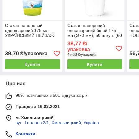
Стакан паперовий
Стакан паперовий
Стак
одношаровий 175 мл
одношаровий білий 175
одн
УКРАЇНСЬКИЙ ПЕЙЗАЖ
мл (Ø70 мм), 50 шт/уп. (60
НОВО
(Ø70 мм), 50 шт/уп. (60
уп./ящик)
мм),
38,77
₴/
уп./ящик)
ящи
упаковка
39,70
56,
₴/упаковка
42,60 ₴/упаковка
Купити
Купити
Про нас
98% позитивних з 601 відгука за рік
Працює з 16.03.2021
м. Хмельницький
вул. Геологів 2/1, Хмельницький, Україна
Контакти