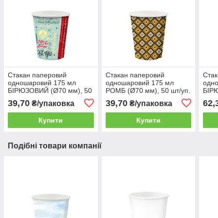
Стакан паперовий
Стакан паперовий
Стак
одношаровий 175 мл
одношаровий 175 мл
одн
БІРЮЗОВИЙ (Ø70 мм), 50
РОМБ (Ø70 мм), 50 шт/уп.
БІР
шт/уп. (60 уп./ящик)
(60 уп./ящик)
шт/у
39,70
39,70
62,
₴/упаковка
₴/упаковка
Купити
Купити
Подібні товари компанії