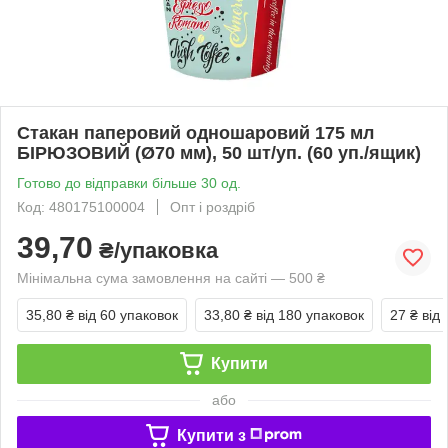
Стакан паперовий одношаровий 175 мл
БІРЮЗОВИЙ (Ø70 мм), 50 шт/уп. (60 уп./ящик)
Готово до відправки більше 30 од.
Код: 480175100004
Опт і роздріб
39,70
₴/упаковка
Мінімальна сума замовлення на сайті — 500 ₴
35,80 ₴
від 60 упаковок
33,80 ₴
від 180 упаковок
27 ₴
від
Купити
або
Купити з