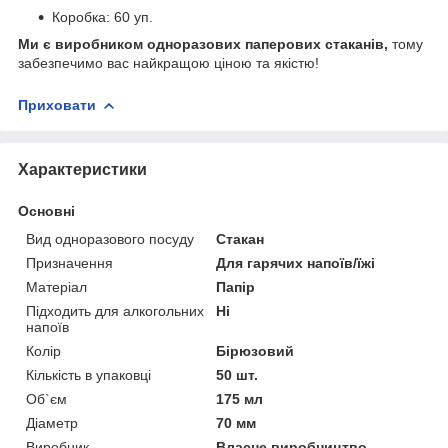
Коробка: 60 уп.
Ми є виробником одноразових паперових стаканів,
тому
забезпечимо вас найкращою ціною та якістю!
Приховати
Характеристики
Основні
Вид одноразового посуду
Стакан
Призначення
Для гарячих напоїв/їжі
Матеріал
Папір
Підходить для алкогольних
Ні
напоїв
Колір
Бірюзовий
Кількість в упаковці
50 шт.
Об`єм
175 мл
Діаметр
70 мм
Виробник
Власне виробництво