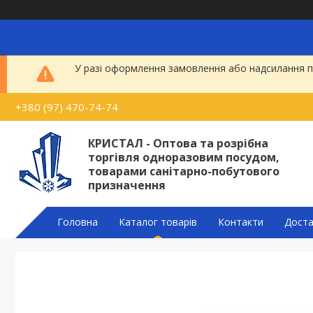
У разі оформлення замовлення або надсилання по
+380 (97) 470-74-74
КРИСТАЛ - Оптова та розрібна
торгівля одноразовим посудом,
товарами санітарно-побутового
призначення
Головна
Каталог товарів
Контакти
Доста