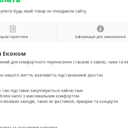
 купити будь-який товар не покидаючи сайту.
арактеристики
Інформація для замовлення
) Економ
чений для комфортного перенесення стаканів з кавою, чаєм та і
ною нашого життя, важливість підстаканників зростає.
х такі підставки закуповуються найчастіше.
юблені напої з максимальним комфортом.
ля великих заходів, таких як фестивалі, ярмарки та концерти.
ячими та холодними напоями.