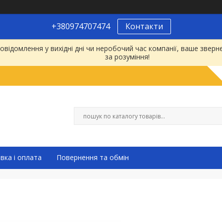
+380974707474
Контакти
відомлення у вихідні дні чи неробочий час компанії, ваше зве
за розуміння!
вка і оплата
Повернення та обмін