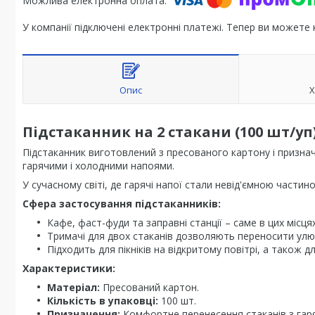
У компанії підключені електронні платежі. Тепер ви можете
Опис
Х
Підстаканник на 2 стакани (100 шт/уп
Підстаканник виготовлений з пресованого картону і призна
гарячими і холодними напоями.
У сучасному світі, де гарячі напої стали невід'ємною части
Сфера застосування підстаканників:
Кафе, фаст-фуди та заправні станції – саме в цих місця
Тримачі для двох стаканів дозволяють переносити ул
Підходить для пікніків на відкритому повітрі, а також д
Характеристики:
Матеріал:
Пресований картон.
Кількість в упаковці:
100 шт.
Призначення:
Комфортне перенесення стаканів з гар