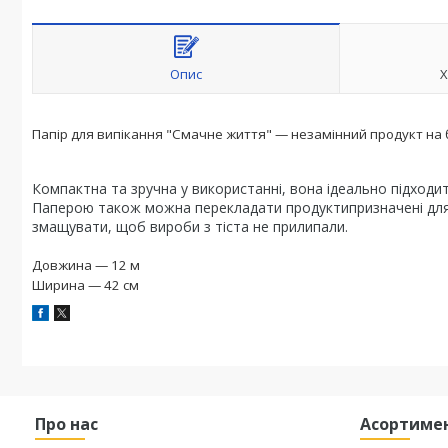
Опис
Х
Папір для випікання "Смачне життя" — незамінний продукт на бу
Компактна та зручна у використанні, вона ідеально підходить 
Паперою також можна перекладати
продукти
призначені дл
змащувати, щоб вироби з тіста не прилипали.
Довжина — 12 м
Ширина — 42 см
Про нас
Асортиме