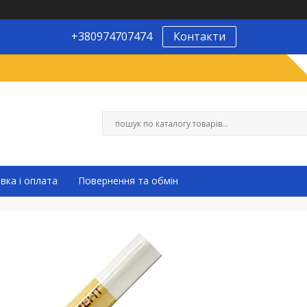
+380974707474
Контакти
вка і оплата
Повернення та обмін