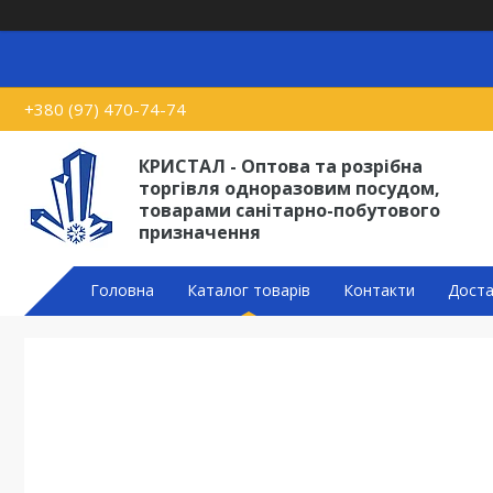
+380 (97) 470-74-74
КРИСТАЛ - Оптова та розрібна
торгівля одноразовим посудом,
товарами санітарно-побутового
призначення
Головна
Каталог товарів
Контакти
Доста