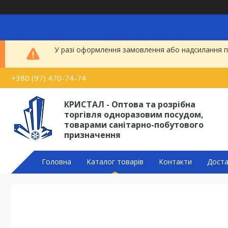
У разі оформлення замовлення або надсилання по
+380 (97) 470-74-74
КРИСТАЛ - Оптова та розрібна
торгівля одноразовим посудом,
товарами санітарно-побутового
призначення
Головна
Каталог товарів
Контакти
Доста