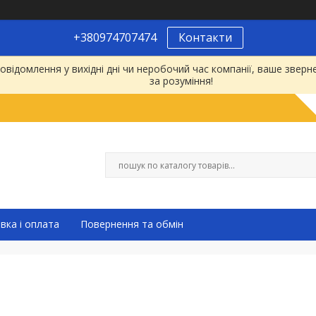
+380974707474
Контакти
відомлення у вихідні дні чи неробочий час компанії, ваше зве
за розуміння!
вка і оплата
Повернення та обмін